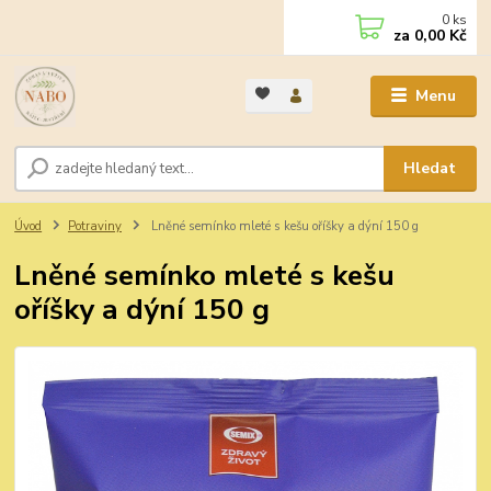
0
ks
za
0,00 Kč
Menu
Hledat
Úvod
Potraviny
Lněné semínko mleté s kešu oříšky a dýní 150 g
Lněné semínko mleté s kešu
oříšky a dýní 150 g