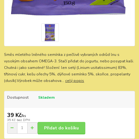
Směs mletého lněného semínka z pečlivě vybraných odrůd lnu s
vysokým obsahem OMEGA-3. Stačí přidat do jogurtu, nebo posypat kaši.
Chutná i jako samotné! Složení: len setý (Linium usitatissimum) 83%,
třtinový cukr, kešu ořechy 5%, dýňové semínko 5%, skořice, propelanty
(dusík).Výrobek může obsahova...
celý popis
Dostupnost
Skladem
39 Kč
/
ks
35 Kč
bez DPH
Přidat do košíku