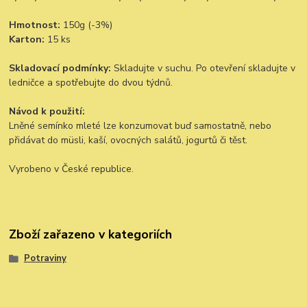
Hmotnost:
150g (-3%)
Karton:
15 ks
Skladovací podmínky:
Skladujte v suchu. Po otevření skladujte v
ledničce a spotřebujte do dvou týdnů.
Návod k použití:
Lněné semínko mleté lze konzumovat buď samostatně, nebo
přidávat do müsli, kaší, ovocných salátů, jogurtů či těst.
Vyrobeno v České republice.
Zboží zařazeno v kategoriích
Potraviny
Ořechy, sušené plody
Semínka