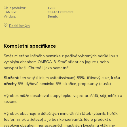
Číslo produktu:
1250
EAN kód:
8594019383053
Výrobce:
Semix
Do oblíbených
Kompletní specifikace
Směs mletého lněného semínka z pečlivě vybraných odrůd lnu s
vysokým obsahem OMEGA-3. Stačí přidat do jogurtu, nebo
posypat kaši. Chutná i jako samotné!
Složení:
len setý (Linium usitatissimum) 83%, třtinový cukr,
kešu
ořechy
5%, dýňové semínko 5%, skořice, propelanty (dusík).
Výrobek může obsahovat stopy lepku, vajec, arašídů, sóji, mléka a
sezamu.
Výrobek obsahuje 5 důležitých minerálních látek (vápník, hořčík,
fosfor, zinek a železo) a je bez konzervantů. Jde o produkt s
vysokým obsahem nenasycených mastných kyselin a vlákniny.