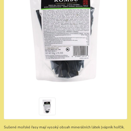
Sušené mořské řasy mají vysoký obsah minerálních látek (vápník hořčík,