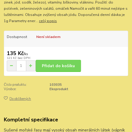
zinek, jód, sodík, železo), vitamíny, bílkoviny, vlákninu. Použití: do
polévek, zeleninových salátů, omáček Namočit a vařit 60 minut nejlépe s
luštěninami. Obsahuje zvýšený obsah jódu. Doporučená denní dávka je
1g Parametry ener...
celý popis
Dostupnost
Není skladem
135 Kč
/
ks
121 Kč
bez DPH
Přidat do košíku
Číslo produktu:
103035
Výrobce:
Ekoprodukt
Do oblíbených
Kompletní specifikace
Sušené mořské řasy mají vysoký obsah minerálních látek (vápník