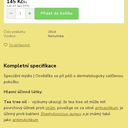
145 Kč
/
ks
120 Kč
bez DPH
Přidat do košíku
Číslo produktu:
2014
Výrobce:
Naturinka
Do oblíbených
Kompletní specifikace
Speciální mýdlo | Osvědčilo se při péči o dermatologicky zatíženou
pokožku.
Hlavní účinné látky:
Tea tree oil
- výzkumy ukazují, že tea tree oil může mít
povrchový účinek proti
virům
, považuje se za silné
antiseptikum
, je
účinný proti bakterii
Staphylococcus aureus
a je
známý také
jako
antimykotikum