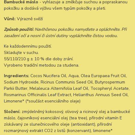
Bambucké máslo
- vyhlazuje a změkčuje suchou a popraskanou
pokožku a dodává výživu všem typům pokožky a pleti.
Vůně:
Výrazně svěží
Způsob použití:
Navlhčenou pokožku namydlete a opláchněte. Při
zasažení očí a nosní či ústní dutiny vypláchněte čistou vodou.
Ke každodennímu použití.
Skladujte v suchu.
55/110/210 g ± 10 % dle doby zrání.
Vyrobeno tradiční metodou za studena.
Ingredients:
Cocos Nucifera Oil, Aqua, Olea Europaea Fruit Oil,
Sodium Hydroxide, Ricinus Communis Seed Oil, Butyrospermum
Parkii Butter, Melaleuca Alternifolia Leaf Oil, Tocopheryl Acetate,
Rosmarinus Officinalis Leaf Extract, Helianthus Annuus Seed Oil,
Limonene* (*součást esenciálního oleje)
Složení:
zmýdelněný kokosový, olivový a ricinový olej a bambucké
máslo, čajovníkový esenciální olej (tea tree), přírodní vitamín E
získávaný ze slunečnicového oleje (antioxidant), přírodní
rozmarýnový extrakt CO2 z listů (konzervant), limonene*