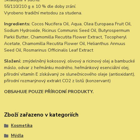
55/110/210 g ± 10 % dle doby zrání.
Vyrobeno tradiční metodou za studena.
Ingredients:
Cocos Nucifera Oil, Aqua, Olea Europaea Fruit Oil,
Sodium Hydroxide, Ricinus Communis Seed Oil, Butyrospermum
Parkii Butter, Chamomilla Recutita Flower Extract, Tocopheryl
Acetate, Chamomilla Recutita Flower Oil, Helianthus Annuus
Seed Oil, Rosmarinus Officinalis Leaf Extract
Složení:
zmýdelněný kokosový, olivový a ricinový olej a bambucké
máslo, odvar z heřmánku modrého, heřmánkový esenciální olej,
přírodní vitamín E získávaný ze slunečnicového oleje (antioxidant),
přírodní rozmarýnový extrakt CO2 z listů (konzervant)
OBSAHUJE POUZE PŘÍRODNÍ PRODUKTY.
Zboží zařazeno v kategoriích
Kosmetika
Mýdla