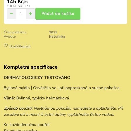
145 Kč
/
ks
120 Kč
bez DPH
Přidat do košíku
Číslo produktu:
2021
Výrobce:
Naturinka
Do oblíbených
Kompletní specifikace
DERMATOLOGICKY TESTOVÁNO
Bylinné mýdlo | Osvědčilo se i při popraskané a suché pokožce.
Vůně:
Bylinná, typicky heřmánková
Způsob použití:
Navlhčenou pokožku namydlete a opláchněte. Při
zasažení očí a nosní či ústní dutiny vypláchněte čistou vodou.
Ke každodennímu použití.
Skladujte v suchu.