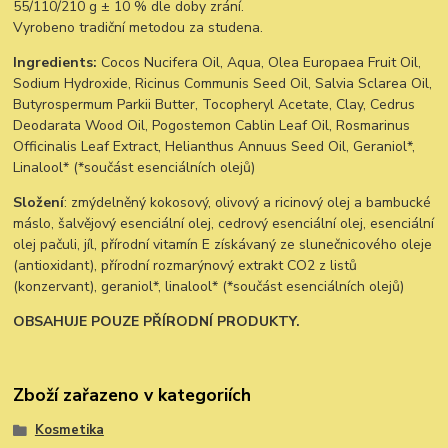
55/110/210 g ± 10 % dle doby zrání.
Vyrobeno tradiční metodou za studena.
Ingredients:
Cocos Nucifera Oil, Aqua, Olea Europaea Fruit Oil,
Sodium Hydroxide, Ricinus Communis Seed Oil, Salvia Sclarea Oil,
Butyrospermum Parkii Butter, Tocopheryl Acetate, Clay, Cedrus
Deodarata Wood Oil, Pogostemon Cablin Leaf Oil, Rosmarinus
Officinalis Leaf Extract, Helianthus Annuus Seed Oil, Geraniol*,
Linalool* (*součást esenciálních olejů)
Složení
: zmýdelněný kokosový, olivový a ricinový olej a bambucké
máslo, šalvějový esenciální olej, cedrový esenciální olej, esenciální
olej pačuli, jíl, přírodní vitamín E získávaný ze slunečnicového oleje
(antioxidant), přírodní rozmarýnový extrakt CO2 z listů
(konzervant), geraniol*, linalool* (*součást esenciálních olejů)
OBSAHUJE POUZE PŘÍRODNÍ PRODUKTY.
Zboží zařazeno v kategoriích
Kosmetika