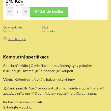
145 Kč
/
ks
120 Kč
bez DPH
Přidat do košíku
Číslo produktu:
2016
Výrobce:
Naturinka
Do oblíbených
Kompletní specifikace
Speciální mýdlo | Osvědčilo se pro všechny typy pokožky
k uklidňující, uzemňující a deodorující koupeli.
Vůně:
Kořeněná, dřevitá s balzamickými tóny
Způsob použití:
Navlhčenou pokožku namydlete a opláchněte. Při
zasažení očí a nosní či ústní dutiny vypláchněte čistou vodou.
Ke každodennímu použití.
Skladujte v suchu.