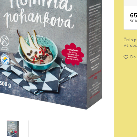
65
58 
Číslo p
Výrobc
Do 