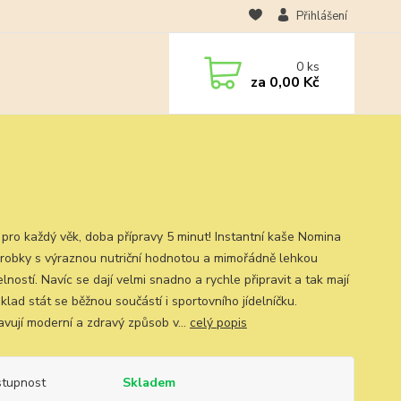
Přihlášení
0
ks
za
0,00 Kč
 pro každý věk, doba přípravy 5 minut! Instantní kaše Nomina
ýrobky s výraznou nutriční hodnotou a mimořádně lehkou
elností. Navíc se dají velmi snadno a rychle připravit a tak mají
lad stát se běžnou součástí i sportovního jídelníčku.
avují moderní a zdravý způsob v...
celý popis
tupnost
Skladem