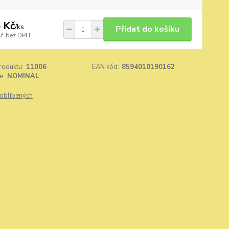
 Kč
/
ks
Přidat do košíku
Kč
bez DPH
roduktu:
11006
EAN kód:
8594010190162
e:
NOMINAL
oblíbených