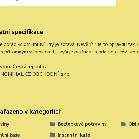
tní specifikace
 pořád všichni mluví. Prý je zdravá. Nevěříš? Je to opravdu tak. 
s přítomným vitamínem E zvyšuje pružnost a odolnost cév, umožň
vodu
Česká republika
e
NOMINAL CZ OBCHODNÍ, s.r.o.
zařazeno v kategoriích
viny
Bezlepkové potraviny
Obil
ntní kaše
Instantní kaše