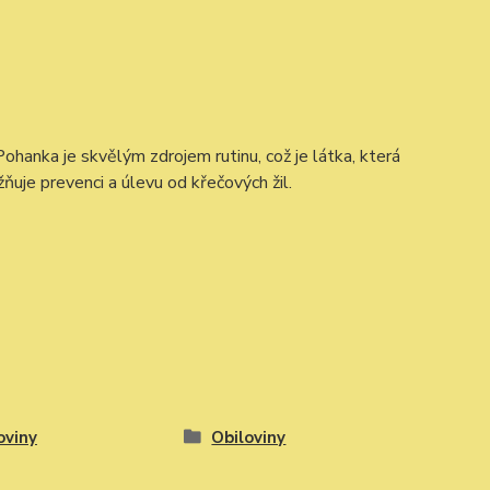
Pohanka je skvělým zdrojem rutinu, což je látka, která
uje prevenci a úlevu od křečových žil.
oviny
Obiloviny