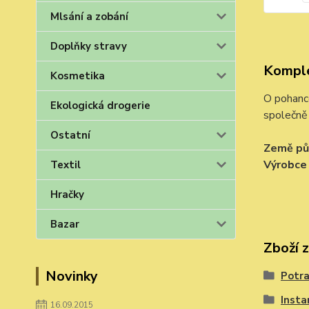
Mlsání a zobání
Doplňky stravy
Komple
Kosmetika
O pohance
Ekologická drogerie
společně 
Ostatní
Země pů
Výrobc
Textil
Hračky
Bazar
Zboží 
Novinky
Potra
Insta
16.09.2015