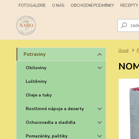
FOTOGALERIE
O NÁS
OBCHODNÍ PODMÍNKY
RECEPTY
Úvod
P
Potraviny
NOMI
Obiloviny
Luštěniny
Oleje a tuky
Rostlinné nápoje a dezerty
Ochucovadla a sladidla
Pomazánky, paštiky