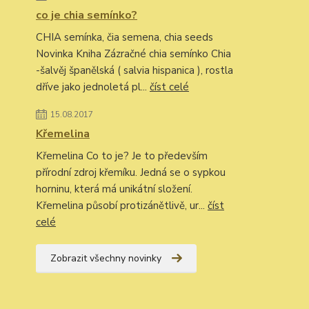
co je chia semínko?
CHIA semínka, čia semena, chia seeds
Novinka Kniha Zázračné chia semínko Chia
-šalvěj španělská ( salvia hispanica ), rostla
dříve jako jednoletá pl...
číst celé
15.08.2017
Křemelina
Křemelina Co to je? Je to především
přírodní zdroj křemíku. Jedná se o sypkou
horninu, která má unikátní složení.
Křemelina působí protizánětlivě, ur...
číst
celé
Zobrazit všechny novinky