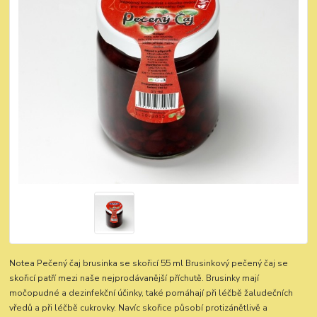
Notea Pečený čaj brusinka se skořicí 55 ml Brusinkový pečený čaj se
skořicí patří mezi naše nejprodávanější příchutě. Brusinky mají
močopudné a dezinfekční účinky, také pomáhají při léčbě žaludečních
vředů a při léčbě cukrovky. Navíc skořice působí protizánětlivě a