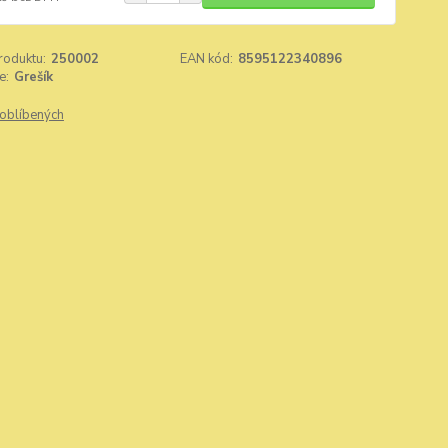
roduktu:
250002
EAN kód:
8595122340896
e:
Grešík
oblíbených