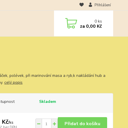
Přihlášení
0
ks
za
0,00 Kč
ček, polévek, při marinování masa a ryb,k nakládání hub a
ny.
celý popis
tupnost
Skladem
 Kč
/
ks
Přidat do košíku
Kč
bez DPH