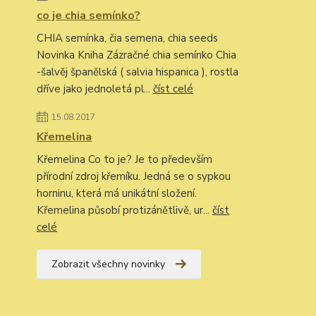
co je chia semínko?
CHIA semínka, čia semena, chia seeds
Novinka Kniha Zázračné chia semínko Chia
-šalvěj španělská ( salvia hispanica ), rostla
dříve jako jednoletá pl...
číst celé
15.08.2017
Křemelina
Křemelina Co to je? Je to především
přírodní zdroj křemíku. Jedná se o sypkou
horninu, která má unikátní složení.
Křemelina působí protizánětlivě, ur...
číst
celé
Zobrazit všechny novinky