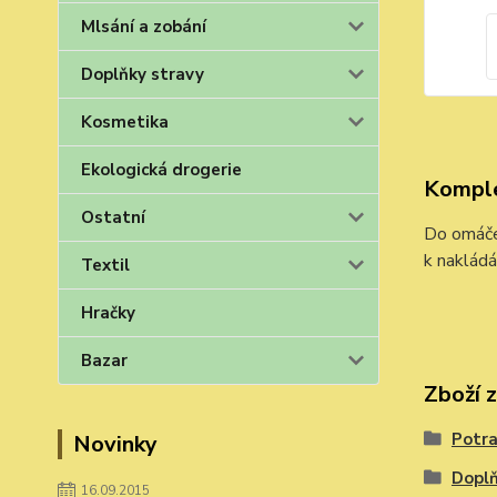
Mlsání a zobání
Doplňky stravy
Kosmetika
Ekologická drogerie
Komple
Ostatní
Do omáček
k nakládá
Textil
Hračky
Bazar
Zboží 
Potra
Novinky
Doplň
16.09.2015