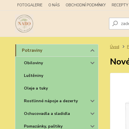
FOTOGALERIE
O NÁS
OBCHODNÍ PODMÍNKY
RECEPTY
Úvod
P
Potraviny
Nové
Obiloviny
Luštěniny
Oleje a tuky
Rostlinné nápoje a dezerty
Ochucovadla a sladidla
Pomazánky, paštiky