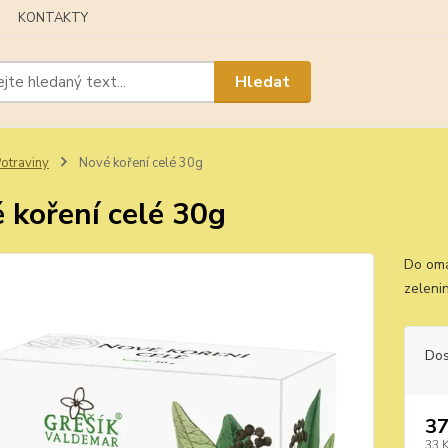
KONTAKTY
Hledat
otraviny
Nové koření celé 30g
 koření celé 30g
Do omá
zeleni
Dos
37
33 