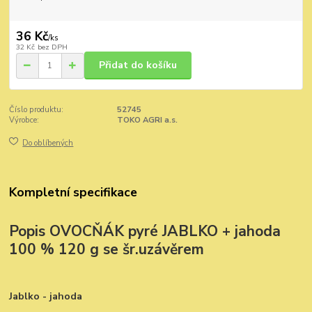
36 Kč
/
ks
32 Kč
bez DPH
Přidat do košíku
Číslo produktu:
52745
Výrobce:
TOKO AGRI a.s.
Do oblíbených
Kompletní specifikace
Popis OVOCŇÁK pyré JABLKO + jahoda
100 % 120 g se šr.uzávěrem
Jablko - jahoda