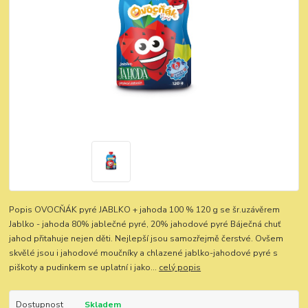
Popis OVOCŇÁK pyré JABLKO + jahoda 100 % 120 g se šr.uzávěrem
Jablko - jahoda 80% jablečné pyré, 20% jahodové pyré Báječná chuť
jahod přitahuje nejen děti. Nejlepší jsou samozřejmě čerstvé. Ovšem
skvělé jsou i jahodové moučníky a chlazené jablko-jahodové pyré s
piškoty a pudinkem se uplatní i jako...
celý popis
Dostupnost
Skladem