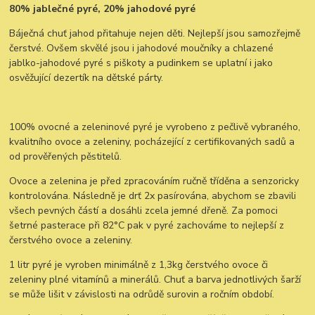
80% jablečné pyré, 20% jahodové pyré
Báječná chuť jahod přitahuje nejen děti. Nejlepší jsou samozřejmě
čerstvé. Ovšem skvělé jsou i jahodové moučníky a chlazené
jablko-jahodové pyré s piškoty a pudinkem se uplatní i jako
osvěžující dezertík na dětské párty.
100% ovocné a zeleninové pyré je vyrobeno z pečlivě vybraného,
kvalitního ovoce a zeleniny, pocházející z certifikovaných sadů a
od prověřených pěstitelů.
Ovoce a zelenina je před zpracováním ručně tříděna a senzoricky
kontrolována. Následně je drť 2x pasírována, abychom se zbavili
všech pevných částí a dosáhli zcela jemné dřeně. Za pomoci
šetrné pasterace při 82°C pak v pyré zachováme to nejlepší z
čerstvého ovoce a zeleniny.
1 litr pyré je vyroben minimálně z 1,3kg čerstvého ovoce či
zeleniny plné vitamínů a minerálů. Chuť a barva jednotlivých šarží
se může lišit v závislosti na odrůdě surovin a ročním období.