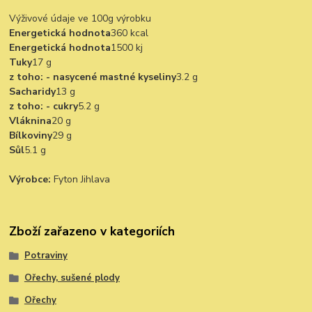
Výživové údaje ve 100g výrobku
Energetická hodnota
360 kcal
Energetická hodnota
1500 kj
Tuky
17 g
z toho: - nasycené mastné kyseliny
3.2 g
Sacharidy
13 g
z toho: - cukry
5.2 g
Vláknina
20 g
Bílkoviny
29 g
Sůl
5.1 g
Výrobce:
Fyton Jihlava
Zboží zařazeno v kategoriích
Potraviny
Ořechy, sušené plody
Ořechy