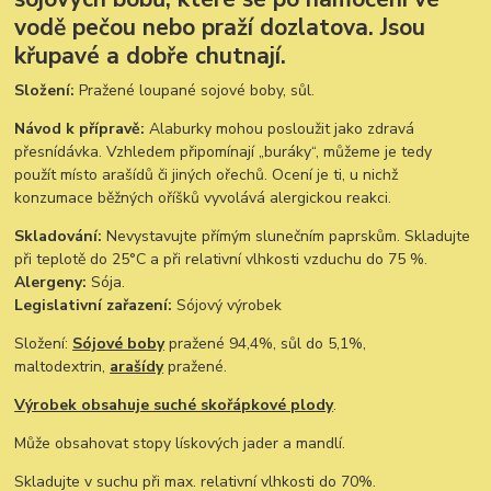
vodě pečou nebo praží dozlatova. Jsou
křupavé a dobře chutnají.
Složení:
Pražené loupané sojové boby, sůl.
Návod k přípravě:
Alaburky mohou posloužit jako zdravá
přesnídávka. Vzhledem připomínají „buráky“, můžeme je tedy
použít místo arašídů či jiných ořechů. Ocení je ti, u nichž
konzumace běžných oříšků vyvolává alergickou reakci.
Skladování:
Nevystavujte přímým slunečním paprskům. Skladujte
při teplotě do 25°C a při relativní vlhkosti vzduchu do 75 %.
Alergeny:
Sója.
Legislativní zařazení:
Sójový výrobek
Složení:
Sójové boby
pražené 94,4%, sůl do 5,1%,
maltodextrin,
arašídy
pražené.
Výrobek obsahuje suché skořápkové plody
.
Může obsahovat stopy lískových jader a mandlí.
Skladujte v suchu při max. relativní vlhkosti do 70%.