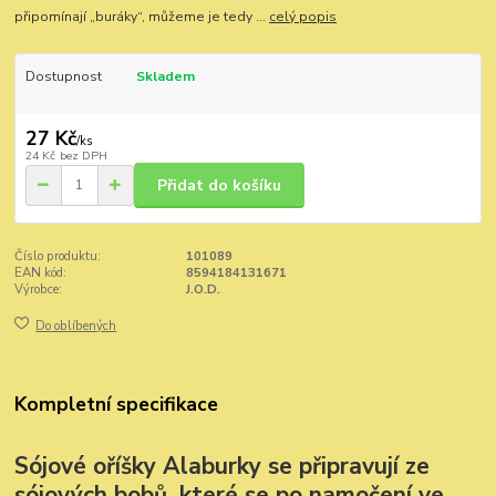
připomínají „buráky“, můžeme je tedy ...
celý popis
Dostupnost
Skladem
27 Kč
/
ks
24 Kč
bez DPH
Přidat do košíku
Číslo produktu:
101089
EAN kód:
8594184131671
Výrobce:
J.O.D.
Do oblíbených
Kompletní specifikace
Sójové oříšky Alaburky se připravují ze
sójových bobů, které se po namočení ve