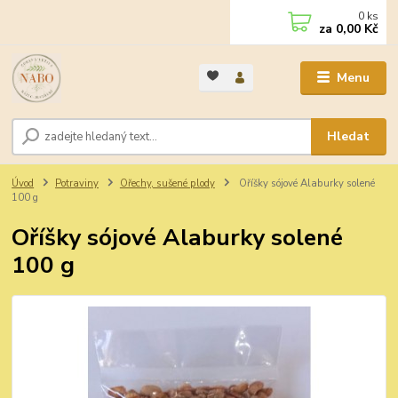
0
ks
za
0,00 Kč
Menu
Hledat
Úvod
Potraviny
Ořechy, sušené plody
Oříšky sójové Alaburky solené
100 g
Oříšky sójové Alaburky solené
100 g