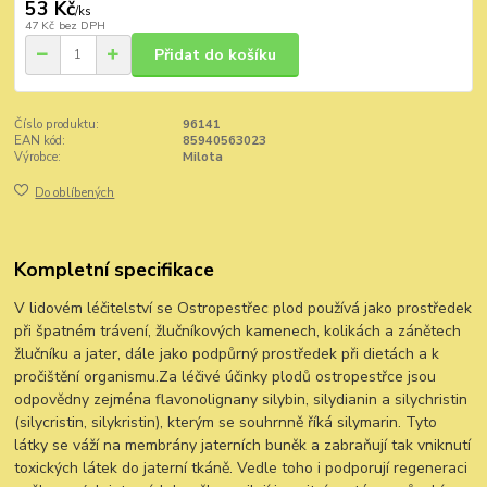
53 Kč
/
ks
47 Kč
bez DPH
Přidat do košíku
Číslo produktu:
96141
EAN kód:
85940563023
Výrobce:
Milota
Do oblíbených
Kompletní specifikace
V lidovém léčitelství se Ostropestřec plod používá jako prostředek
při špatném trávení, žlučníkových kamenech, kolikách a zánětech
žlučníku a jater, dále jako podpůrný prostředek při dietách a k
pročištění organismu.Za léčivé účinky plodů ostropestřce jsou
odpovědny zejména flavonolignany silybin, silydianin a silychristin
(silycristin, silykristin), kterým se souhrnně říká silymarin. Tyto
látky se váží na membrány jaterních buněk a zabraňují tak vniknutí
toxických látek do jaterní tkáně. Vedle toho i podporují regeneraci