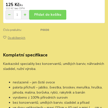
125 Kč
/
ks
112 Kč
bez DPH
Přidat do košíku
Číslo produktu:
P0030
Do oblíbených
Kompletní specifikace
Kavkazské speciality bez konzervantů, umělých barviv, náhradních
sladidel, ruční výroba.
neslazené – jen čisté ovoce
paleta příchutí – jablko, švestka, broskev, meruňka, hruška,
jahoda, malina, borůvka, rybíz, rakytník a banán
vyrobeno z 100% přírodních surovin
bez konzervantů, umělých barviv, sladidel a přísad
ve dvou velikostech – maxi (33cm x 40 cm) a mini ( …. cm x