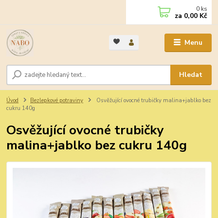
0
ks
za
0,00 Kč
Menu
Hledat
Úvod
Bezlepkové potraviny
Osvěžující ovocné trubičky malina+jablko bez
cukru 140g
Osvěžující ovocné trubičky
malina+jablko bez cukru 140g