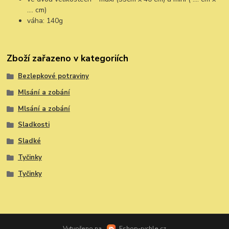
…. cm)
váha: 140g
Zboží zařazeno v kategoriích
Bezlepkové potraviny
Mlsání a zobání
Mlsání a zobání
Sladkosti
Sladké
Tyčinky
Tyčinky
Vytvořeno na
Eshop-rychle.cz