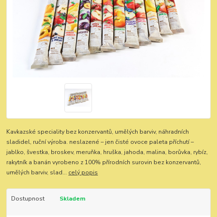
Kavkazské speciality bez konzervantů, umělých barviv, náhradních
sladidel, ruční výroba. neslazené – jen čisté ovoce paleta příchutí –
jablko, švestka, broskev, meruňka, hruška, jahoda, malina, borůvka, rybíz,
rakytník a banán vyrobeno z 100% přírodních surovin bez konzervantů,
umělých barviv, slad...
celý popis
Dostupnost
Skladem