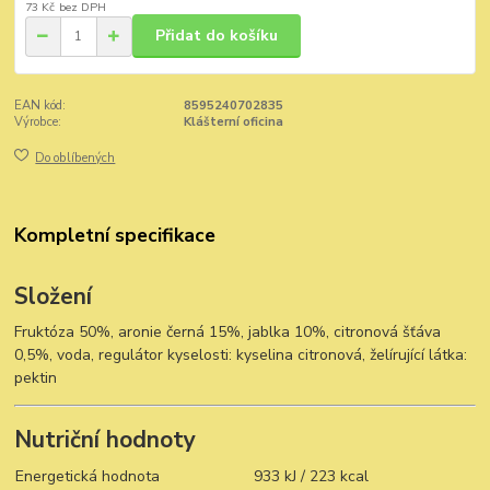
73 Kč
bez DPH
Přidat do košíku
EAN kód:
8595240702835
Výrobce:
Klášterní oficina
Do oblíbených
Kompletní specifikace
Složení
Fruktóza 50%, aronie černá 15%, jablka 10%, citronová šťáva
0,5%, voda, regulátor kyselosti: kyselina citronová, želírující látka:
pektin
Nutriční hodnoty
Energetická hodnota
933 kJ / 223 kcal