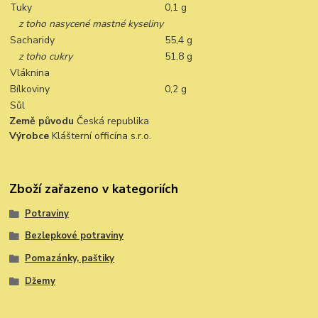
Tuky
0,1 g
z toho nasycené mastné kyseliny
Sacharidy
55,4 g
z toho cukry
51,8 g
Vláknina
Bílkoviny
0,2 g
Sůl
Země původu
Česká republika
Výrobce
Klášterní officína s.r.o.
Zboží zařazeno v kategoriích
Potraviny
Bezlepkové potraviny
Pomazánky, paštiky
Džemy