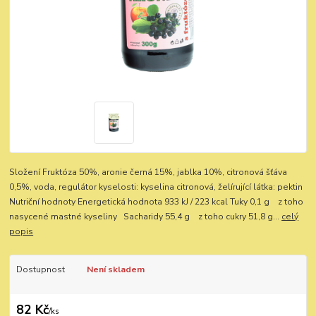
Složení Fruktóza 50%, aronie černá 15%, jablka 10%, citronová šťáva
0,5%, voda, regulátor kyselosti: kyselina citronová, želírující látka: pektin
Nutriční hodnoty Energetická hodnota 933 kJ / 223 kcal Tuky 0,1 g z toho
nasycené mastné kyseliny Sacharidy 55,4 g z toho cukry 51,8 g...
celý
popis
Dostupnost
Není skladem
82 Kč
/
ks