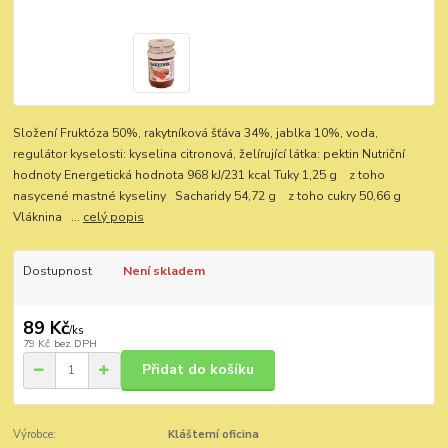
Složení Fruktóza 50%, rakytníková šťáva 34%, jablka 10%, voda,
regulátor kyselosti: kyselina citronová, želírující látka: pektin Nutriční
hodnoty Energetická hodnota 968 kJ/231 kcal Tuky 1,25 g z toho
nasycené mastné kyseliny Sacharidy 54,72 g z toho cukry 50,66 g
Vláknina ...
celý popis
Dostupnost
Není skladem
89 Kč
/
ks
79 Kč
bez DPH
Přidat do košíku
Výrobce:
Klášterní oficina