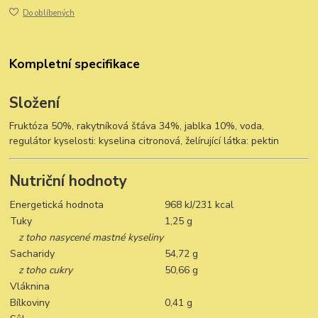
Do oblíbených
Kompletní specifikace
Složení
Fruktóza 50%, rakytníková šťáva 34%, jablka 10%, voda,
regulátor kyselosti: kyselina citronová, želírující látka: pektin
Nutriční hodnoty
Energetická hodnota
968 kJ/231 kcal
Tuky
1,25 g
z toho nasycené mastné kyseliny
Sacharidy
54,72 g
z toho cukry
50,66 g
Vláknina
Bílkoviny
0,41 g