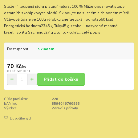
Složení: loupaná jádra pistácií natural 100 % Může obsahovat stopy
ostatních skořápkových plodů. Skladujte na suchém a chladném místě
Výživové údaje ve 100g výrobku Energetická hodnota560 kcal
Energetická hodnota2345 kj Tuky45 g z toho: - nasycené mastné
kyseliny5.9 g Sacharidy27 g z toho: - cukry...
celý popis
Dostupnost
Skladem
70 Kč
/
ks
63 Kč
bez DPH
Přidat do košíku
Číslo produktu:
228
EAN kód:
8594046760995
Výrobce:
Zdraví z přírody
Do oblíbených