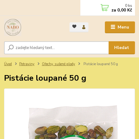
0
ks
za
0,00 Kč
Menu
Hledat
Úvod
Potraviny
Ořechy, sušené plody
Pistácie loupané 50 g
Pistácie loupané 50 g