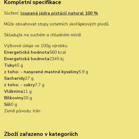
Kompletní specifikace
Složení:
loupaná jádra pistácií natural 100 %
Může obsahovat stopy ostatních skořápkových plodů.
Skladujte na suchém a chladném místě
Výživové údaje ve 100g výrobku
Energetická hodnota
560 kcal
Energetická hodnota
2345 kj
Tuky
45 g
z toho: - nasycené mastné kyseliny
5.9 g
Sacharidy
27 g
z toho: - cukry
7.7 g
Vláknina
11 g
Bílkoviny
20 g
Sůl
0 g
Země původu: Irán
Zboží zařazeno v kategoriích