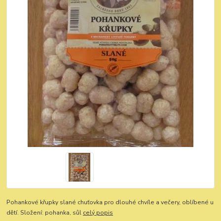
Pohankové křupky slané chuťovka pro dlouhé chvíle a večery, oblíbené u
dětí. Složení: pohanka, sůl
celý popis