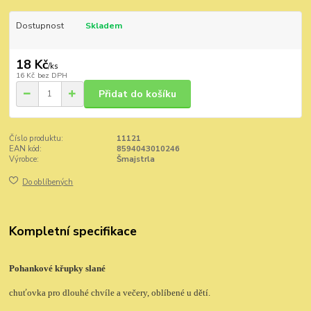
Dostupnost
Skladem
18 Kč
/
ks
16 Kč
bez DPH
Přidat do košíku
Číslo produktu:
11121
EAN kód:
8594043010246
Výrobce:
Šmajstrla
Do oblíbených
Kompletní specifikace
Pohankové křupky slané
chuťovka pro dlouhé chvíle a večery, oblíbené u dětí.