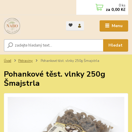
0
ks
za
0,00 Kč
Menu
Hledat
Úvod
Potraviny
Pohankové těst. vlnky 250g Šmajstrla
Pohankové těst. vlnky 250g
Šmajstrla