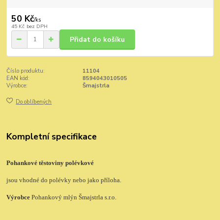
50 Kč
/
ks
45 Kč
bez DPH
Přidat do košíku
Číslo produktu:
11104
EAN kód:
8594043010505
Výrobce:
Šmajstrla
Do oblíbených
Kompletní specifikace
Pohankové těstoviny polévkové
jsou vhodné do polévky nebo jako příloha.
Výrobce
Pohankový mlýn Šmajstrla s.r.o.