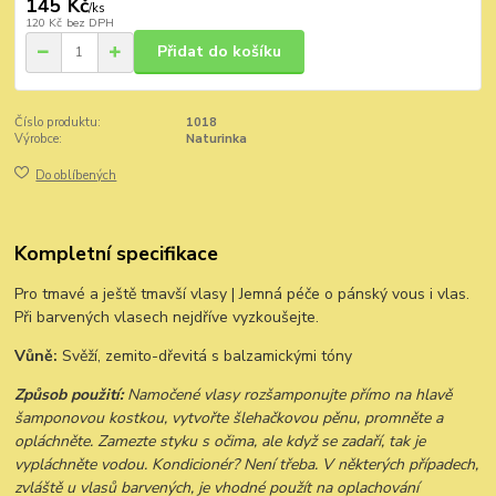
145 Kč
/
ks
120 Kč
bez DPH
Přidat do košíku
Číslo produktu:
1018
Výrobce:
Naturinka
Do oblíbených
Kompletní specifikace
Pro tmavé a ještě tmavší vlasy | Jemná péče o pánský vous i vlas.
Při barvených vlasech nejdříve vyzkoušejte.
Vůně:
Svěží, zemito-dřevitá s balzamickými tóny
Způsob použití:
Namočené vlasy rozšamponujte přímo na hlavě
šamponovou kostkou, vytvořte šlehačkovou pěnu, promněte a
opláchněte. Zamezte styku s očima, ale když se zadaří, tak je
vypláchněte vodou. Kondicionér? Není třeba. V některých případech,
zvláště u vlasů barvených, je vhodné použít na oplachování