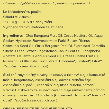
citronovou / jablečnooctovou vodu, ředěnou v poměru 1:1.
Ke každodennímu použití.
Skladujte v suchu.
55/110 g ± 10 % dle doby zrání
Vyrobeno tradiční metodou za studena.
Ingredients:
Olea Europaea Fruit Oil, Cocos Nucifera Oil, Aqua,
Sodium Hydroxide, Butyrospermum Parkii Butter, Ricinus
Communis Seed Oil, Citrus Bergamia Peel Oil Expressed, Camellia
Sinensis Leaf Extract, Pogostemon Cablin Leaf Oil
,
Tocopheryl
Acetate, Helianthus Annuus Seed Oil, Litsea Cubeba Fruit Oil,
Rosmarinus Officinalis Leaf Extract, Limonene*, Linalool*, Citral*
(*součásti esenciálních olejů)
Složení:
zmýdelněný olivový, kokosový a ricinový olej a bambucké
máslo, bergamotový esenciální olej, odvar z černého čaje,
esenciální olej pačuli, esenciální olej litsea cubeba, přírodní
vitamín E získávaný ze slunečnicového oleje (antioxidant), přírodní
rozmarýnový extrakt CO2 z listů (konzervant), limonene*, linalool*,
citral* (*součásti esenciálních olejů)
OBSAHUJE POUZE PŘÍRODNÍ PRODUKTY.