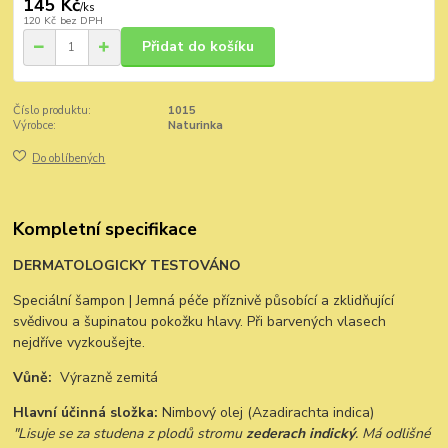
145 Kč
/
ks
120 Kč
bez DPH
Přidat do košíku
Číslo produktu:
1015
Výrobce:
Naturinka
Do oblíbených
Kompletní specifikace
DERMATOLOGICKY TESTOVÁNO
Speciální šampon | Jemná péče příznivě působící a zklidňující
svědivou a šupinatou pokožku hlavy. Při barvených vlasech
nejdříve vyzkoušejte.
Vůně:
Výrazně zemitá
Hlavní účinná složka:
Nimbový olej (Azadirachta indica)
"Lisuje se za studena z plodů stromu
zederach indický
. Má odlišné