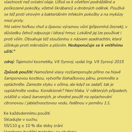
vlastnosti než ostatní oleje. Užívá se k ošetření podrážděné a
poškozené pokožky, včetně škrábanců a drobných oděrek. Používá
se též proti virovým a bakteriálním infekcím pokožky a na mykózy
mezi prsty.
Má velmi hořkou chuť a čpavou výraznou vůni (připomíná česnek), v
důsledku čehož odpuzuje i létavý hmyz. Lokálně jej lze používat i
proti vším. Obsahuje též sloučeninu s názvem azadirachtin, která
účinkuje proti mikrobům a plísním.
Nedoporučuje se k vnitřnímu
užití."
zdroj:
Tajemství kosmetiky, Vít Syrový, vydal Ing. Vít Syrový 2015
Způsob použití:
Namočené vlasy rozšamponujte přímo na hlavě
šamponovou kostkou, vytvořte šlehačkovou pěnu, promněte a
opláchněte. Zamezte styku s očima, ale když se zadaří, tak je
vypláchněte vodou. Kondicionér? Není třeba. V některých případech,
zvláště u vlasů barvených, je vhodné použít na oplachování
citronovou / jablečnooctovou vodu, ředěnou v poměru 1:1.
Ke každodennímu použití.
Skladujte v suchu.
55/110 g ± 10 % dle doby zrání
Vyrobeno tradiční metodou za studena.