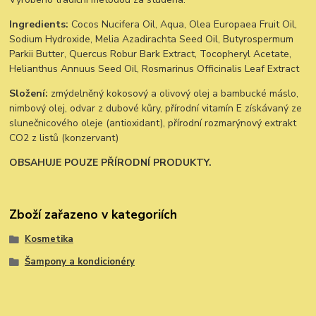
Ingredients:
Cocos Nucifera Oil, Aqua, Olea Europaea Fruit Oil,
Sodium Hydroxide, Melia Azadirachta Seed Oil, Butyrospermum
Parkii Butter, Quercus Robur Bark Extract, Tocopheryl Acetate,
Helianthus Annuus Seed Oil, Rosmarinus Officinalis Leaf Extract
Složení:
zmýdelněný kokosový a olivový olej a bambucké máslo,
nimbový olej, odvar z dubové kůry, přírodní vitamín E získávaný ze
slunečnicového oleje (antioxidant), přírodní rozmarýnový extrakt
CO2 z listů (konzervant)
OBSAHUJE POUZE PŘÍRODNÍ PRODUKTY.
Zboží zařazeno v kategoriích
Kosmetika
Šampony a kondicionéry