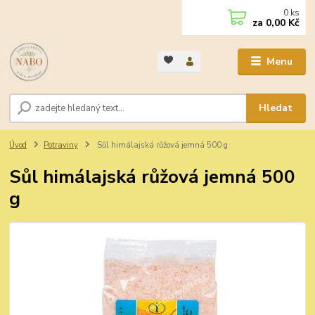
0
ks
za
0,00 Kč
Menu
Hledat
Úvod
Potraviny
Sůl himálajská růžová jemná 500 g
Sůl himálajská růžová jemná 500
g