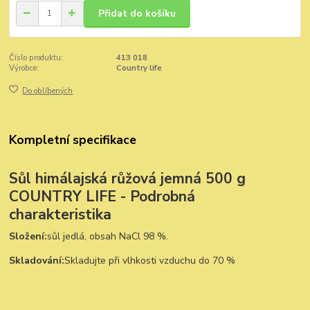
Přidat do košíku
Číslo produktu:
413 018
Výrobce:
Country life
Do oblíbených
Kompletní specifikace
Sůl himálajská růžová jemná 500 g
COUNTRY LIFE - Podrobná
charakteristika
Složení:
sůl jedlá, obsah NaCl 98 %.
Skladování:
Skladujte při vlhkosti vzduchu do 70 %