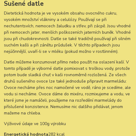
Sušené datle
Dietetická hodnota je ve vysokém obsahu ovocného cukru,
vysokém množství vlákniny a celulózy. Používají se při
nechutentsvích, nemocech žaludku a střev, při zácpě. Jsou vhodné
při nemocech jater, menších poškozeních jaterních buněk. Vhodné
jsou při chudokrevnosti. Datle se také tradičně používají při silném
suchém kašli a při zánětu průdušek. V těchto případech jsou
nejúčinnější, uvaří-li se v mléku (pokud možno v rostlinném).
Datle můžeme konzumovat přímo nebo použít na oslazení kaší. V
tomto případě je výborné datle pomixovat s troškou vody, protože
potom bude sladká chuť v kaši rovnoměrně rozložená. Ze všech
druhů sušeného ovoce lze také jednoduše připravit marmeládu:
Ovoce necháme přes noc namočené ve vodě, ráno je scedíme, ale
vodu si necháme. Ovoce dáme do mixéru, rozmixujeme a vodu, ve
které jsme je namáčeli, použijeme na rozředění marmelády do
příslušené konzistence. Nemusíme nic dalšího přidávat, jenom
mažeme na chleba.
Výživové údaje ve 100g výrobku
Energetická hodnota
282 kcal