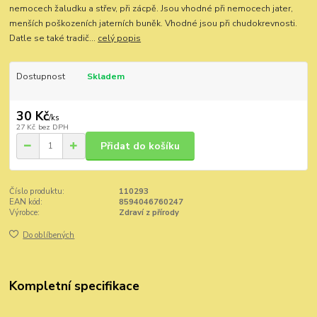
nemocech žaludku a střev, při zácpě. Jsou vhodné při nemocech jater,
menších poškozeních jaterních buněk. Vhodné jsou při chudokrevnosti.
Datle se také tradič...
celý popis
Dostupnost
Skladem
30 Kč
/
ks
27 Kč
bez DPH
Přidat do košíku
Číslo produktu:
110293
EAN kód:
8594046760247
Výrobce:
Zdraví z přírody
Do oblíbených
Kompletní specifikace