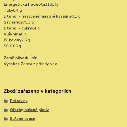
Energetická hodnota
1181 kj
Tuky
0.4 g
z toho: - nasycené mastné kyseliny
0.1 g
Sacharidy
75.3 g
z toho: - cukry
64 g
Vláknina
8 g
Bílkoviny
2.5 g
Sůl
0.05 g
Země původu
Írán
Výrobce
Zdraví z přírody s.r.o.
Zboží zařazeno v kategoriích
Potraviny
Ořechy, sušené plody
Sušené ovoce