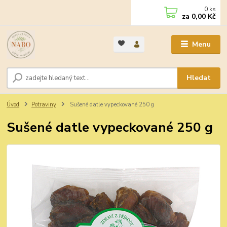
0
ks
za
0,00 Kč
Menu
Hledat
Úvod
Potraviny
Sušené datle vypeckované 250 g
Sušené datle vypeckované 250 g