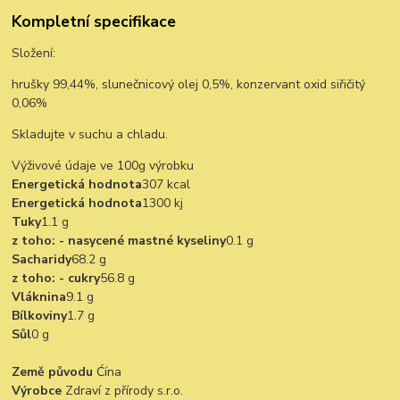
Kompletní specifikace
Složení:
hrušky 99,44%, slunečnicový olej 0,5%, konzervant oxid siřičitý
0,06%
Skladujte v suchu a chladu.
Výživové údaje ve 100g výrobku
Energetická hodnota
307 kcal
Energetická hodnota
1300 kj
Tuky
1.1 g
z toho: - nasycené mastné kyseliny
0.1 g
Sacharidy
68.2 g
z toho: - cukry
56.8 g
Vláknina
9.1 g
Bílkoviny
1.7 g
Sůl
0 g
Země původu
Ćína
Výrobce
Zdraví z přírody s.r.o.