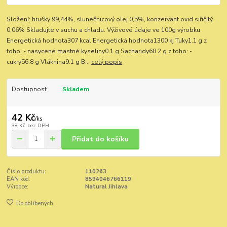
Složení: hrušky 99,44%, slunečnicový olej 0,5%, konzervant oxid siřičitý
0,06% Skladujte v suchu a chladu. Výživové údaje ve 100g výrobku
Energetická hodnota307 kcal Energetická hodnota1300 kj Tuky1.1 g z
toho: - nasycené mastné kyseliny0.1 g Sacharidy68.2 g z toho: -
cukry56.8 g Vláknina9.1 g B...
celý popis
Dostupnost
Skladem
42 Kč
/
ks
38 Kč
bez DPH
Přidat do košíku
Číslo produktu:
110263
EAN kód:
8594046766119
Výrobce:
Natural Jihlava
Do oblíbených