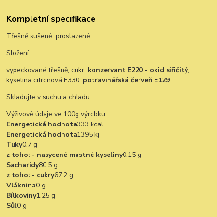
Kompletní specifikace
Třešně sušené, proslazené.
Složení:
vypeckované třešně, cukr,
konzervant E220 - oxid siřičitý
,
kyselina citronová E330,
potravinářská červeň E129
.
Skladujte v suchu a chladu.
Výživové údaje ve 100g výrobku
Energetická hodnota
333 kcal
Energetická hodnota
1395 kj
Tuky
0.7 g
z toho: - nasycené mastné kyseliny
0.15 g
Sacharidy
80.5 g
z toho: - cukry
67.2 g
Vláknina
0 g
Bílkoviny
1.25 g
Sůl
0 g