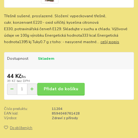
Třešně sušené, proslazené. Složení: vypeckované třešně,
cukr, konzervant E220 - oxid siřičitý, kyselina citronová
E330, potravinářská červeň E129. Skladujte v suchu a chladu. Výživové
údaje ve 100g výrobku Energetická hodnota333 kcal Energetická
hodnota1395 kj Tuky0.7 g z toho: - nasycené mastné...
celý popis
Dostupnost
Skladem
44 Kč
/
ks
39 Kč
bez DPH
Přidat do košíku
Číslo produktu:
11204
EAN kód:
8594046761428
Výrobce:
Zdraví z přírody
Do oblíbených