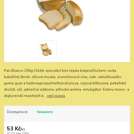
Pan Blanco 200g Chléb speciální bez lepku krájenýSložení: voda,
kukuřičný škrob, rýžová mouka, slunečnicový olej, cukr, zahušťovadlo:
guma guar a hydroxypropylmethylcelulosa, sójová bílkovina, pekařské
droždí, sůl, jablečná vláknina, přírodní aróma, emulgátor: Estery mono- a
diglyceridů mastných k...
celý popis
Dostupnost
Skladem
53 Kč
/
ks
47 Kč
bez DPH