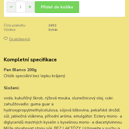
Přidat do košíku
Číslo produktu:
1602
Výrobce:
Schär
Do oblíbených
Kompletní specifikace
Pan Blanco 200g
Chléb speciální bez lepku krájený
Složení:
voda, kukuřičný škrob, rýžová mouka, slunečnicový olej, cukr,
zahušťovadlo: guma guar a
hydroxypropylmethylcelulosa, sójová bílkovina, pekařské droždí,
sůl, jablečná vláknina, přírodní aróma, emulgátor: Estery mono- a
diglyceridů mastných kyselin s kyselinou mono- a diacetylvinnou.
Může obsahovat stopy sóji. BEZ LAKTÓZY. Uchovejte v suchu a