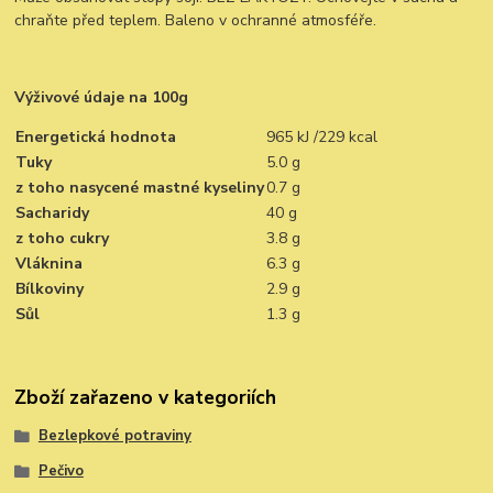
chraňte před teplem. Baleno v ochranné atmosféře.
Výživové údaje na 100g
Energetická hodnota
965 kJ /229 kcal
Tuky
5.0 g
z toho nasycené mastné kyseliny
0.7 g
Sacharidy
40 g
z toho cukry
3.8 g
Vláknina
6.3 g
Bílkoviny
2.9 g
Sůl
1.3 g
Zboží zařazeno v kategoriích
Bezlepkové potraviny
Pečivo