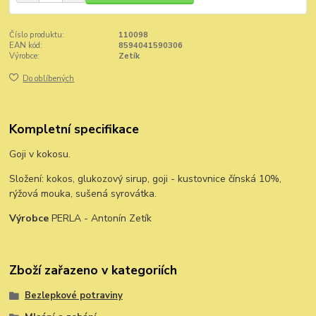
Číslo produktu:
110098
EAN kód:
8594041590306
Výrobce:
Zetík
Do oblíbených
Kompletní specifikace
Goji v kokosu.
Složení: kokos, glukozový sirup, goji - kustovnice čínská 10%,
rýžová mouka, sušená syrovátka.
Výrobce
PERLA - Antonín Zetík
Zboží zařazeno v kategoriích
Bezlepkové potraviny