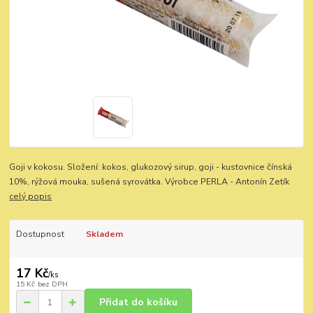
Goji v kokosu. Složení: kokos, glukozový sirup, goji - kustovnice čínská
10%, rýžová mouka, sušená syrovátka. Výrobce PERLA - Antonín Zetík
celý popis
Dostupnost
Skladem
17 Kč
/
ks
15 Kč
bez DPH
Přidat do košíku