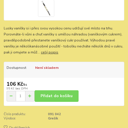
Lusky vanilky si i přes svou vysokou cenu udržují své místo na trhu.
Porovnáte-li vůni a chuť vanilky s umělou náhradou (vanilkovým cukrem),
pravděpodobně přestanete vanilkový cukr používat. Výhodou pravé
vanilky je několikanásobné použití - tobolku necháte několik dnů v cukru,
pak ji omyjete a můž...
celý popis
Dostupnost
Není skladem
106 Kč
/
ks
95 Kč
bez DPH
Přidat do košíku
Číslo produktu:
091 042
Výrobce:
Grešík
Do oblíbených