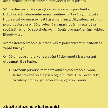
ocet, melasa, česnek, zázvor, ančovičky a další přísady.
Worcesterová omáčka je výborným kořenícím prostředkem
k dochucování
dušeného masa, zvěřiny, bifteků, ryb, guláše
.
Hodí se též do
omáček, salátů a majonézy
. Díky intenzivní chuti
je worcesterová omáčka výtečná na
marinování masa
. Bývá
součástí míchaných alkoholických nápojů jako např. známý koktejl
Bloody Mary.
Worcesterová omáčka se stane vašim pomocníkem ve
studené i
teplé kuchyni
.
Omáčka
neobsahuje konzervační látky, umělá barviva ani
glutamát
.
Bez lepku.
Složení:
přírodně fermentovaná sójová omáčka (voda,
fermentovaná sója a pšenice), sůl (max. 19%), ocet, cukr,
rajčatový protlak, jablečná šťáva, výtažek koření
Zboží zařazeno v kategoriích