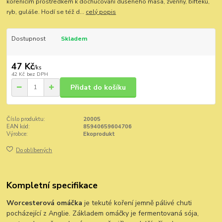
kořenícím prostředkem k dochucování dušeného masa, zvěřiny, bifteků,
ryb, guláše. Hodí se též d...
celý popis
Dostupnost
Skladem
47 Kč
/
ks
42 Kč
bez DPH
Přidat do košíku
Číslo produktu:
20005
EAN kód:
85940659604706
Výrobce:
Ekoprodukt
Do oblíbených
Kompletní specifikace
Worcesterová omáčka
je tekuté koření jemně pálivé chuti
pocházející z Anglie. Základem omáčky je fermentovaná sója,