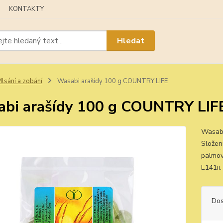
KONTAKTY
Hledat
lsání a zobání
Wasabi arašídy 100 g COUNTRY LIFE
bi arašídy 100 g COUNTRY LIF
Wasabi
Složení
palmov
E141ii
Dos