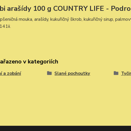
i arašídy 100 g COUNTRY LIFE - Podrob
pšeničná mouka, arašídy, kukuřičný škrob, kukuřičný sirup, palmový
141ii.
zařazeno v kategoriích
í a zobání
Slané pochoutky
Tyči