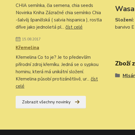
CHIA semínka, čia semena, chia seeds
Wasab
Novinka Kniha Zázračné chia semínko Chia
Složení:
-šalvěj španělská ( salvia hispanica ), rostla
barvivo E
dříve jako jednoletá pl...
číst celé
15.08.2017
Křemelina
Křemelina Co to je? Je to především
Zboží 
přírodní zdroj křemíku. Jedná se o sypkou
horninu, která má unikátní složení.
Mlsán
Křemelina působí protizánětlivě, ur...
číst
celé
Zobrazit všechny novinky