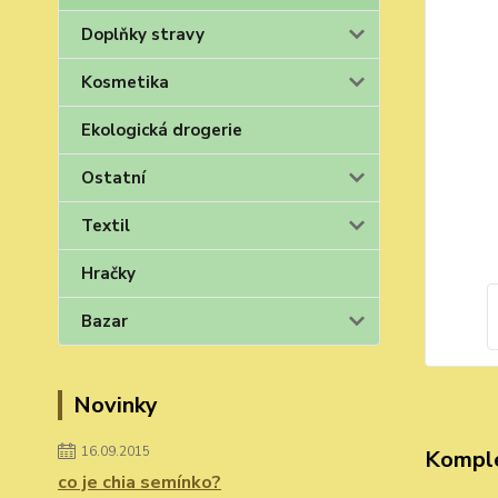
Doplňky stravy
Kosmetika
Ekologická drogerie
Ostatní
Textil
Hračky
Bazar
Novinky
16.09.2015
Komple
co je chia semínko?