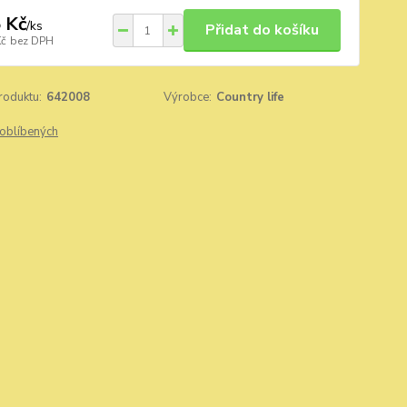
 Kč
/
ks
Přidat do košíku
Kč
bez DPH
roduktu:
642008
Výrobce:
Country life
oblíbených