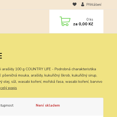
Přihlášení
0
ks
za
0,00 Kč
E
 arašídy 100 g COUNTRY LIFE - Podrobná charakteristika
: pšeničná mouka, arašídy, kukuřičný škrob, kukuřičný sirup,
ý olej, sůl, wasabi koření, mořská řasa, wasabi koření, barvivo
.
celý popis
tupnost
Není skladem