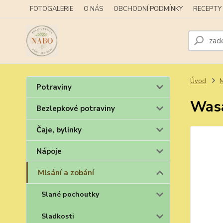
FOTOGALERIE
O NÁS
OBCHODNÍ PODMÍNKY
RECEPTY
Úvod
M
Potraviny
Wasa
Bezlepkové potraviny
Čaje, bylinky
Nápoje
Mlsání a zobání
Slané pochoutky
Sladkosti