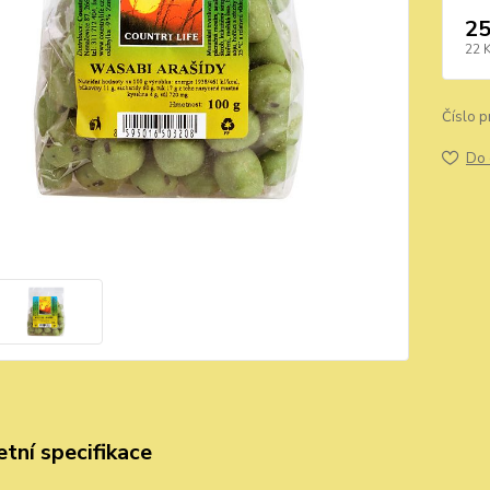
25
22 
Číslo p
Do 
tní specifikace