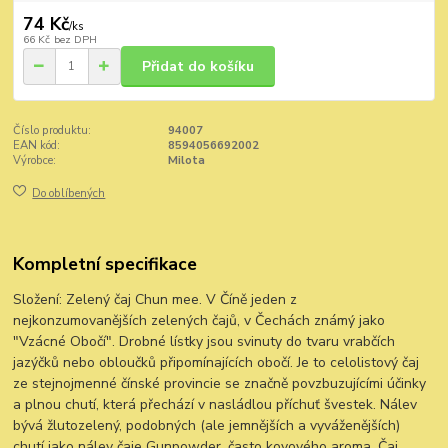
74 Kč
/
ks
66 Kč
bez DPH
Přidat do košíku
Číslo produktu:
94007
EAN kód:
8594056692002
Výrobce:
Milota
Do oblíbených
Kompletní specifikace
Složení: Zelený čaj Chun mee. V Číně jeden z
nejkonzumovanějších zelených čajů, v Čechách známý jako
"Vzácné Obočí". Drobné lístky jsou svinuty do tvaru vrabčích
jazýčků nebo obloučků připomínajících obočí. Je to celolistový čaj
ze stejnojmenné čínské provincie se značně povzbuzujícími účinky
a plnou chutí, která přechází v nasládlou příchuť švestek. Nálev
bývá žlutozelený, podobných (ale jemnějších a vyváženějších)
chutí jako nálev čaje Gunpowder, často kovového aroma. Čaj