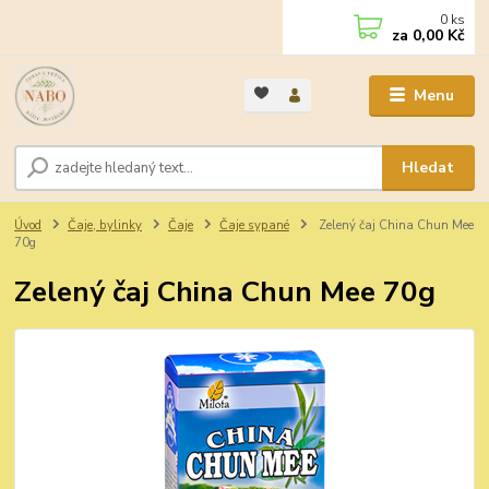
0
ks
za
0,00 Kč
Menu
Hledat
Úvod
Čaje, bylinky
Čaje
Čaje sypané
Zelený čaj China Chun Mee
70g
Zelený čaj China Chun Mee 70g