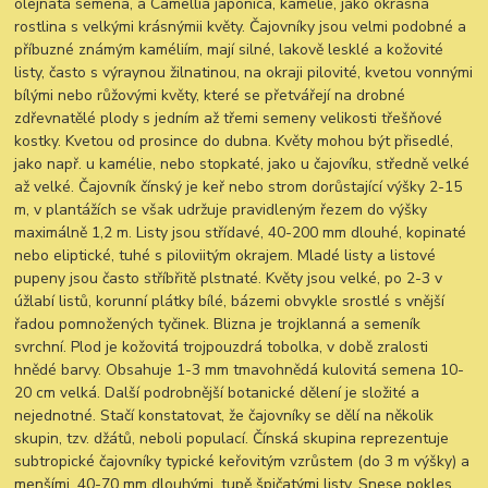
olejnatá semena, a Camellia japonica, kamélie, jako okrasná
rostlina s velkými krásnýmii květy. Čajovníky jsou velmi podobné a
příbuzné známým kaméliím, mají silné, lakově lesklé a kožovité
listy, často s výraynou žilnatinou, na okraji pilovité, kvetou vonnými
bílými nebo růžovými květy, které se přetvářejí na drobné
zdřevnatělé plody s jedním až třemi semeny velikosti třešňové
kostky. Kvetou od prosince do dubna. Květy mohou být přisedlé,
jako např. u kamélie, nebo stopkaté, jako u čajovíku, středně velké
až velké. Čajovník čínský je keř nebo strom dorůstající výšky 2-15
m, v plantážích se však udržuje pravidleným řezem do výšky
maximálně 1,2 m. Listy jsou střídavé, 40-200 mm dlouhé, kopinaté
nebo eliptické, tuhé s piloviitým okrajem. Mladé listy a listové
pupeny jsou často stříbřitě plstnaté. Květy jsou velké, po 2-3 v
úžlabí listů, korunní plátky bílé, bázemi obvykle srostlé s vnější
řadou pomnožených tyčinek. Blizna je trojklanná a semeník
svrchní. Plod je kožovitá trojpouzdrá tobolka, v době zralosti
hnědé barvy. Obsahuje 1-3 mm tmavohnědá kulovitá semena 10-
20 cm velká. Další podrobnější botanické dělení je složité a
nejednotné. Stačí konstatovat, že čajovníky se dělí na několik
skupin, tzv. džátů, neboli populací. Čínská skupina reprezentuje
subtropické čajovníky typické keřovitým vzrůstem (do 3 m výšky) a
menšími, 40-70 mm dlouhými, tupě špičatými listy. Snese pokles