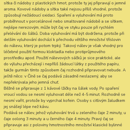
sítka či nádoby z plastických hmot, protože ty jej připravují o jemné
aroma. Kovové nádoby a sítka také nejsou příliš vhodné, protože
způsobují nežádoucí oxidaci. Spaření a vyluhování má proto
proběhnout v porcelánové nebo smaltované nádobě a se sítkem,
nejlépe nerezovým, může být čaj ve styku pouze při rychlém
přelévání do šálků. Doba vyluhování má být dodržena, protože při
delším vyluhování dochází k přechodu většího množství tříslovin
do nálevu, který je potom trpký. Takový nálev je však vhodný pro
léčebné použití formou kloktadla nebo protiprůjmového
prostředku apod. Použití nálevových sáčků je sice praktické, ale
do výluhu přecházejí i nepříliš žádoucí látky z použitého papíru,
takže gurmán tímto způsobem čaj rozhodně připravovat nebude. A
ještě něco: v Číně se čaj podává zásadně neslazený, aby se
nepřekrývala jeho jemná chuť.
Běžně se připravuje z 1 kávové lžičky na šálek vody. Po spaření
vroucí vodou se nesmí vyluhovat déle než 4-5 minut. Rozhodně se
nesmí vařit, protože by vyprchal kofein. Osoby s citlivým žaludkem
jej snášejí lépe než kávu.
Podává se nálev, jehož vyluhování trvá u zeleného čaje 2 minuty, u
čaje oolong 3 minuty a u černého čaje 4 minuty. Pravý čaj se
připravuje asi z poloviny hmotnostního množství klasické bylinné