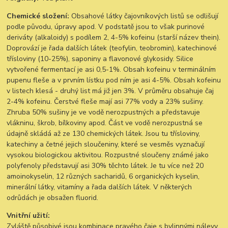
Chemické složení:
Obsahové látky čajovníkových listů se odlišují
podle původu, úpravy apod. V podstatě jsou to však purinové
deriváty (alkaloidy) s podílem 2, 4-5% kofeinu (starší název thein).
Doprovází je řada dalších látek (teofylin, teobromin), katechinové
třísloviny (10-25%), saponiny a flavonové glykosidy. Silice
vytvořené fermentací je asi 0,5-1%. Obsah kofeinu v terminálním
pupenu fleše a v prvním lístku pod ním je asi 4-5%. Obsah kofeinu
v listech klesá - druhý list má již jen 3%. V průměru obsahuje čaj
2-4% kofeinu. Čerstvé fleše mají asi 77% vody a 23% sušiny.
Zhruba 50% sušiny je ve vodě nerozpustných a představuje
vlákninu, škrob, bílkoviny apod. Část ve vodě nerozpustná se
údajně skládá až ze 130 chemických látek. Jsou tu třísloviny,
katechiny a četné jejich sloučeniny, které se vesměs vyznačují
vysokou biologickou aktivitou. Rozpustné sloučeny známé jako
polyfenoly představují asi 30% těchto látek. Je tu více než 20
amoinokyselin, 12 různých sacharidů, 6 organických kyselin,
minerální látky, vitamíny a řada dalších látek. V některých
odrůdách je obsažen fluorid.
Vnitřní užití:
Zvláště působivé jsou kombinace pravého čaje s bylinnými nálevy