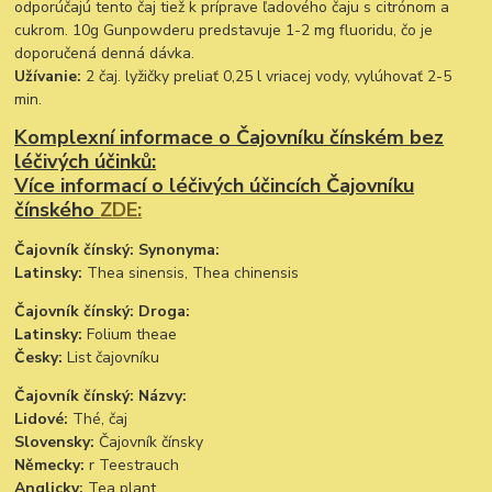
odporúčajú tento čaj tiež k príprave ľadového čaju s citrónom a
cukrom. 10g Gunpowderu predstavuje 1-2 mg fluoridu, čo je
doporučená denná dávka.
Užívanie:
2 čaj. lyžičky preliať 0,25 l vriacej vody, vylúhovať 2-5
min.
Komplexní informace o Čajovníku čínském bez
léčivých účinků:
Více informací o léčivých účincích Čajovníku
čínského
ZDE:
Čajovník čínský: Synonyma:
Latinsky:
Thea sinensis, Thea chinensis
Čajovník čínský: Droga:
Latinsky:
Folium theae
Česky:
List čajovníku
Čajovník čínský: Názvy:
Lidové:
Thé, čaj
Slovensky:
Čajovník čínsky
Německy:
r Teestrauch
Anglicky:
Tea plant