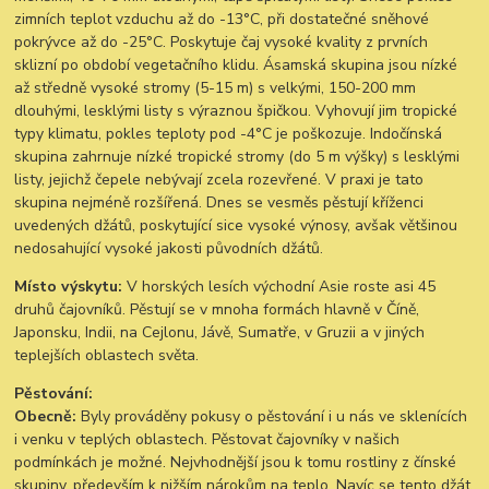
zimních teplot vzduchu až do -13°C, při dostatečné sněhové
pokrývce až do -25°C. Poskytuje čaj vysoké kvality z prvních
sklizní po období vegetačního klidu. Ásamská skupina jsou nízké
až středně vysoké stromy (5-15 m) s velkými, 150-200 mm
dlouhými, lesklými listy s výraznou špičkou. Vyhovují jim tropické
typy klimatu, pokles teploty pod -4°C je poškozuje. Indočínská
skupina zahrnuje nízké tropické stromy (do 5 m výšky) s lesklými
listy, jejichž čepele nebývají zcela rozevřené. V praxi je tato
skupina nejméně rozšířená. Dnes se vesměs pěstují kříženci
uvedených džátů, poskytující sice vysoké výnosy, avšak většinou
nedosahující vysoké jakosti původních džátů.
Místo výskytu:
V horských lesích východní Asie roste asi 45
druhů čajovníků. Pěstují se v mnoha formách hlavně v Číně,
Japonsku, Indii, na Cejlonu, Jávě, Sumatře, v Gruzii a v jiných
teplejších oblastech světa.
Pěstování:
Obecně:
Byly prováděny pokusy o pěstování i u nás ve sklenících
i venku v teplých oblastech. Pěstovat čajovníky v našich
podmínkách je možné. Nejvhodnější jsou k tomu rostliny z čínské
skupiny, především k nižším nárokům na teplo. Navíc se tento džát