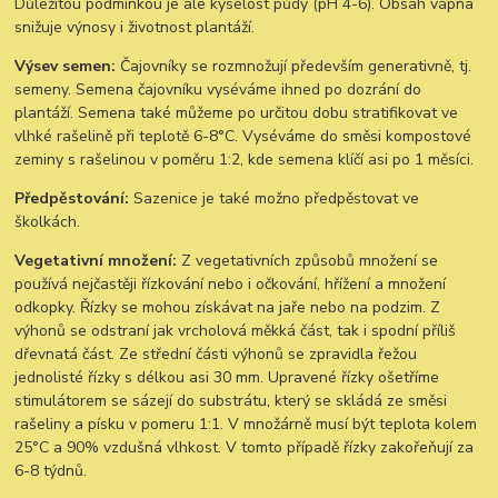
Důležitou podmínkou je ale kyselost půdy (pH 4-6). Obsah vápna
snižuje výnosy i životnost plantáží.
Výsev semen:
Čajovníky se rozmnožují především generativně, tj.
semeny. Semena čajovníku vyséváme ihned po dozrání do
plantáží. Semena také můžeme po určitou dobu stratifikovat ve
vlhké rašelině při teplotě 6-8°C. Vyséváme do směsi kompostové
zeminy s rašelinou v poměru 1:2, kde semena klíčí asi po 1 měsíci.
Předpěstování:
Sazenice je také možno předpěstovat ve
školkách.
Vegetativní množení:
Z vegetativních způsobů množení se
používá nejčastěji řízkování nebo i očkování, hřížení a množení
odkopky. Řízky se mohou získávat na jaře nebo na podzim. Z
výhonů se odstraní jak vrcholová měkká část, tak i spodní příliš
dřevnatá část. Ze střední části výhonů se zpravidla řežou
jednolisté řízky s délkou asi 30 mm. Upravené řízky ošetříme
stimulátorem se sázejí do substrátu, který se skládá ze směsi
rašeliny a písku v pomeru 1:1. V množárně musí být teplota kolem
25°C a 90% vzdušná vlhkost. V tomto případě řízky zakořeňují za
6-8 týdnů.