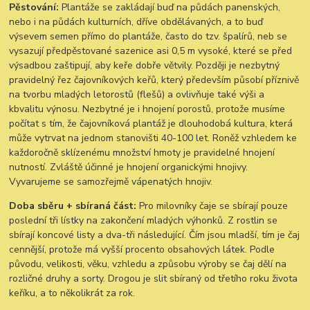
Pěstování:
Plantáže se zakládají buď na půdách panenských,
nebo i na půdách kulturních, dříve obdělávaných, a to buď
výsevem semen přímo do plantáže, často do tzv. špalírů, neb se
vysazují předpěstované sazenice asi 0,5 m vysoké, které se před
výsadbou zaštipují, aby keře dobře větvily. Později je nezbytný
pravidelný řez čajovníkových keřů, který především působí příznivě
na tvorbu mladých letorostů (flešů) a ovlivňuje také výši a
kbvalitu výnosu. Nezbytné je i hnojení porostů, protože musíme
počítat s tím, že čajovníková plantáž je dlouhodobá kultura, která
může vytrvat na jednom stanovišti 40-100 let. Roněž vzhledem ke
každoročně sklízenému množství hmoty je pravidelné hnojení
nutností. Zvláště účinné je hnojení organickými hnojivy.
Vyvarujeme se samozřejmě vápenatých hnojiv.
Doba sběru + sbíraná část:
Pro milovníky čaje se sbírají pouze
poslední tři lístky na zakončení mladých výhonků. Z rostlin se
sbírají koncové listy a dva-tři následující. Čím jsou mladší, tím je čaj
cennější, protože má vyšší procento obsahových látek. Podle
původu, velikosti, věku, vzhledu a způsobu výroby se čaj dělí na
rozličné druhy a sorty. Drogou je slit sbíraný od třetího roku života
keříku, a to několikrát za rok.