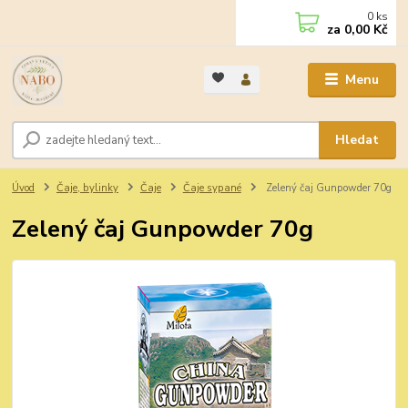
0
ks
za
0,00 Kč
Menu
Hledat
Úvod
Čaje, bylinky
Čaje
Čaje sypané
Zelený čaj Gunpowder 70g
Zelený čaj Gunpowder 70g