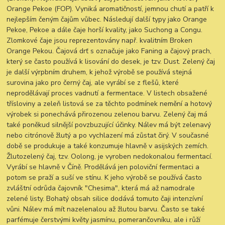
Orange Pekoe (FOP). Vyniká aromatičností, jemnou chutí a patří k
nejlepším čeným čajům vůbec. Následují další typy jako Orange
Pekoe, Pekoe a dále čaje horší kvality, jako Suchong a Congu.
Zlomkové čaje jsou reprezentovány např. kvalitním Broken
Orange Pekou. Čajová drť s označuje jako Faning a čajový prach,
který se často používá k lisování do desek, je tzv. Dust. Zelený čaj
je další výrpbním druhem, k jehož výrobě se používá stejná
surovina jako pro černý čaj, ale vyrábí se z flešů, které
neprodělávají proces vadnutí a fermentace. V listech obsažené
třísloviny a zeleň listová se za těchto podmínek nemění a hotový
výrobek si ponechává přirozenou zelenou barvu. Zelený čaj má
také poněkud silnější povzbuzující účinky. Nálev má být zelenavý
nebo citrónově žlutý a po vychlazení má zůstat čirý. V současné
době se produkuje a také konzumuje hlavně v asijských zemích.
Žlutozelený čaj, tzv. Oolong, je vyroben nedokonalou fermentací.
Vyrábí se hlavně v Číně. Prodělává jen poloviční fermentaci a
potom se praží a suší ve stínu. K jeho výrobě se používá často
zvláštní odrůda čajovník "Chesima", která má až namodrale
zelené listy. Bohatý obsah silice dodává tomuto čaji intenzívní
vůni. Nálev má mít nazelenalou až žlutou barvu. Často se také
parfémuje čerstvými květy jasmínu, pomerančovníku, ale i růží