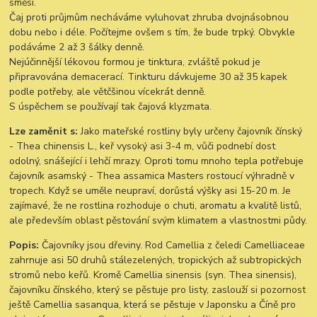
směsi.
Čaj proti průjmům necháváme vyluhovat zhruba dvojnásobnou
dobu nebo i déle. Počítejme ovšem s tím, že bude trpký. Obvykle
podáváme 2 až 3 šálky denně.
Nejúčinnější lékovou formou je tinktura, zvláště pokud je
připravována demacerací. Tinkturu dávkujeme 30 až 35 kapek
podle potřeby, ale větčšinou vícekrát denně.
S úspěchem se používají tak čajová klyzmata.
Lze zaměnit s:
Jako mateřské rostliny byly určeny čajovník čínský
- Thea chinensis L., keř vysoký asi 3-4 m, vůči podnebí dost
odolný, snášející i lehčí mrazy. Oproti tomu mnoho tepla potřebuje
čajovník asamský - Thea assamica Masters rostoucí výhradně v
tropech. Když se uměle neupraví, dorůstá výšky asi 15-20 m. Je
zajímavé, že ne rostlina rozhoduje o chuti, aromatu a kvalitě listů,
ale především oblast pěstování svým klimatem a vlastnostmi půdy.
Popis:
Čajovníky jsou dřeviny. Rod Camellia z čeledi Camelliaceae
zahrnuje asi 50 druhů stálezelených, tropických až subtropických
stromů nebo keřů. Kromě Camellia sinensis (syn. Thea sinensis),
čajovníku čínského, který se pěstuje pro listy, zaslouží si pozornost
ještě Camellia sasanqua, která se pěstuje v Japonsku a Číně pro