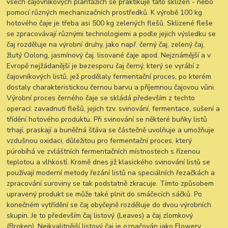
všech čajovníkových plantážích se praktikuje tato sklizeň - nebo
pomocí různých mechanizačních prostředků. K výrobě 100 kg
hotového čaje je třeba asi 500 kg zelených flešů. Sklizené fleše
se zpracovávají různými technologiemi a podle jejich výsledku se
čaj rozděluje na výrobní druhy, jako např. černý čaj, zelený čaj,
žlutý Oolong, jasmínový čaj. lisované čaje apod. Nejznámější a v
Evropě nejžádanější je bezesporu čaj černý, který se vyrábí z
čajovníkových listů, jež prodělaly fermentační proces, po kterém
dostaly charakteristickou černou barvu a příjemnou čajovou vůni.
Výrobní proces černého čaje se skládá především z techto
operací: zavadnutí flešů, jejich tzv. svinování, fermentace, sušení a
třídění hotového produktu. Při svinování se některé buňky listů
trhají, praskají a buněčná šťáva se částečně uvolňuje a umožňuje
vzdušnou oxidaci, důležitou pro fermentační proces, který
púrobíhá ve zvláštních fermentačních místnostech s řízenou
teplotou a vlhkostí. Kromě dnes již klasického svinování listů se
používají moderní metody řezání listů na speciálních řezačkách a
zpracování suroviny se tak podstatně zkracuje. Tímto způsobem
upravený produkt se může také plnit do smáčecích sáčků. Po
konečném vytřídění se čaj obyčejně rozděluje do dvou výrobních
skupin. Je to především čaj listový (Leaves) a čaj zlomkový
(Broken). Nejkvalitnější listový čaj je označován jako Flowery