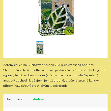
Zelený čaj China Gunpowder green 70g (Český text na obalech)
Složení: ču-čcha (camellia sinensis, perlový čaj, střelný prach). Legenda
vypráví, že název Gunpowder (střelný prach) dal tomuto čaji mladý
anglický obchodník s čajem, jemuž drobné, stočené zelené kuličky
připomínaly střelný prach. Svým ...
celý popis
Dostupnost
Skladem