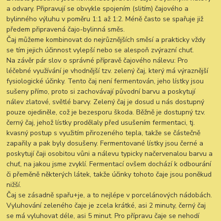
a odvary. Připravují se obvykle spojením (slitím) čajového a
bylinného výluhu v poměru 1:1 až 1:2. Méně často se spařuje již
předem připravená čajo-bylinná směs.
Čaj můžeme kombinovat do nejrůznějších směsí a prakticky vždy
se tím jejich účinnost vylepší nebo se alespoň zvýrazní chuť.
Na závěr pár slov o správné přípravě čajového nálevu: Pro
léčebné využívání je vhodnější tzv. zelený čaj, který má výraznější
fysiologické účinky. Tento čaj není fermentován, jeho lístky jsou
sušeny přímo, proto si zachovávají původní barvu a poskytují
nálev zlatové, světlé barvy. Zelený čaj je dosud u nás dostupný
pouze ojediněle, což je bezesporu škoda. Běžně je dostupný tzv.
černý čaj, jehož lístky prodělaly před usušením fermentaci, tj.
kvasný postup s využitím přirozeného tepla, takže se částečně
zapařily a pak byly dosušeny. Fermentované lístky jsou černé a
poskytují čaji osobitou vůni a nálevu typicky načervenalou barvu a
chuť, na jakou jsme zvyklí. Fermentací ovšem dochází k odbourání
či přeměně některých látek, takže účinky tohoto čaje jsou poněkud
nižší.
Čaj se zásadně spařu+je, a to nejlépe v porcelánových nádobách.
Vyluhování zeleného čaje je zcela krátké, asi 2 minuty, černý čaj
se má vyluhovat déle, asi 5 minut. Pro přípravu čaje se nehodí