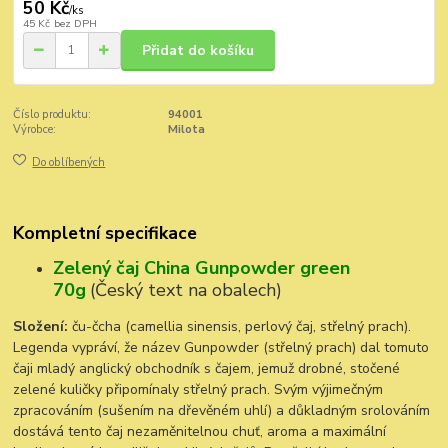
50 Kč
/
ks
45 Kč
bez DPH
Přidat do košíku
Číslo produktu:
94001
Výrobce:
Milota
Do oblíbených
Kompletní specifikace
Zelený čaj China Gunpowder green
70g
(Český text na obalech)
Složení:
ču-čcha (camellia sinensis, perlový čaj, střelný prach).
Legenda vypráví, že název Gunpowder (střelný prach) dal tomuto
čaji mladý anglický obchodník s čajem, jemuž drobné, stočené
zelené kuličky připomínaly střelný prach. Svým výjimečným
zpracováním (sušením na dřevěném uhlí) a důkladným srolováním
dostává tento čaj nezaměnitelnou chuť, aroma a maximální