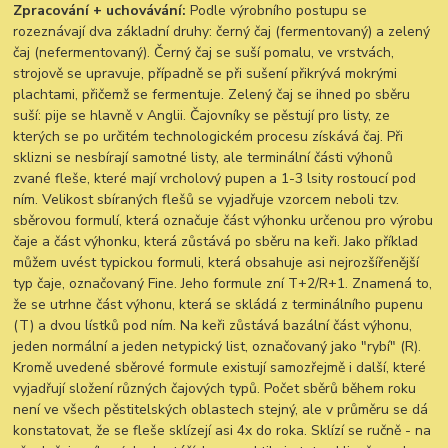
Zpracování + uchovávání:
Podle výrobního postupu se
rozeznávají dva základní druhy: černý čaj (fermentovaný) a zelený
čaj (nefermentovaný). Černý čaj se suší pomalu, ve vrstvách,
strojově se upravuje, případně se při sušení přikrývá mokrými
plachtami, přičemž se fermentuje. Zelený čaj se ihned po sběru
suší: pije se hlavně v Anglii. Čajovníky se pěstují pro listy, ze
kterých se po určitém technologickém procesu získává čaj. Při
sklizni se nesbírají samotné listy, ale terminální části výhonů
zvané fleše, které mají vrcholový pupen a 1-3 lsity rostoucí pod
ním. Velikost sbíraných flešů se vyjadřuje vzorcem neboli tzv.
sběrovou formulí, která označuje část výhonku určenou pro výrobu
čaje a část výhonku, která zůstává po sběru na keři. Jako příklad
můžem uvést typickou formuli, která obsahuje asi nejrozšířenější
typ čaje, označovaný Fine. Jeho formule zní T+2/R+1. Znamená to,
že se utrhne část výhonu, která se skládá z terminálního pupenu
(T) a dvou lístků pod ním. Na keři zůstává bazální část výhonu,
jeden normální a jeden netypický list, označovaný jako "rybí" (R).
Kromě uvedené sběrové formule existují samozřejmě i další, které
vyjadřují složení různých čajových typů. Počet sběrů během roku
není ve všech pěstitelských oblastech stejný, ale v průměru se dá
konstatovat, že se fleše sklízejí asi 4x do roka. Sklízí se ručně - na