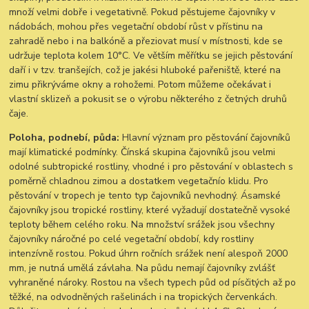
množí velmi dobře i vegetativně. Pokud pěstujeme čajovníky v
nádobách, mohou přes vegetační období růst v přístinu na
zahradě nebo i na balkóně a přeziovat musí v místnosti, kde se
udržuje teplota kolem 10°C. Ve větším měřítku se jejich pěstování
daří i v tzv. tranšejích, což je jakési hluboké pařeniště, které na
zimu přikrýváme okny a rohožemi. Potom můžeme očekávat i
vlastní sklizeň a pokusit se o výrobu některého z četných druhů
čaje.
Poloha, podnebí, půda:
Hlavní význam pro pěstování čajovníků
mají klimatické podmínky. Čínská skupina čajovníků jsou velmi
odolné subtropické rostliny, vhodné i pro pěstování v oblastech s
poměrně chladnou zimou a dostatkem vegetačnío klidu. Pro
pěstování v tropech je tento typ čajovníků nevhodný. Ásamské
čajovníky jsou tropické rostliny, které vyžadují dostatečně vysoké
teploty během celého roku. Na množství srážek jsou všechny
čajovníky náročné po celé vegetační období, kdy rostliny
intenzívně rostou. Pokud úhrn ročních srážek není alespoň 2000
mm, je nutná umělá závlaha. Na půdu nemají čajovníky zvlášť
vyhraněné nároky. Rostou na všech typech půd od písčitých až po
těžké, na odvodněných rašelinách i na tropických červenkách.