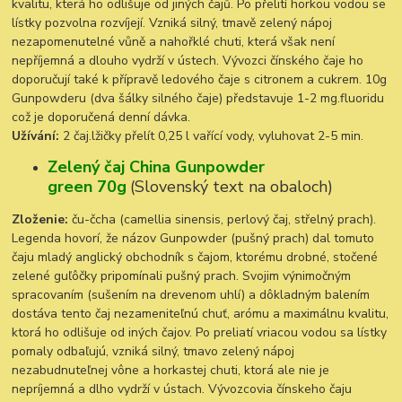
kvalitu, která ho odlišuje od jiných čajů. Po přelití horkou vodou se
lístky pozvolna rozvíjejí. Vzniká silný, tmavě zelený nápoj
nezapomenutelné vůně a nahořklé chuti, která však není
nepříjemná a dlouho vydrží v ústech. Vývozci čínského čaje ho
doporučují také k přípravě ledového čaje s citronem a cukrem. 10g
Gunpowderu (dva šálky silného čaje) představuje 1-2 mg.fluoridu
což je doporučená denní dávka.
Užívání:
2 čaj.lžičky přelít 0,25 l vařící vody, vyluhovat 2-5 min.
Zelený čaj
China Gunpowder
green
70g
(Slovenský text na obaloch)
Zloženie:
ču-čcha (camellia sinensis, perlový čaj, střelný prach).
Legenda hovorí, že názov Gunpowder (pušný prach) dal tomuto
čaju mladý anglický obchodník s čajom, ktorému drobné, stočené
zelené guľôčky pripomínali pušný prach. Svojim výnimočným
spracovaním (sušením na drevenom uhlí) a dôkladným balením
dostáva tento čaj nezameniteľnú chuť, arómu a maximálnu kvalitu,
ktorá ho odlišuje od iných čajov. Po preliatí vriacou vodou sa lístky
pomaly odbaľujú, vzniká silný, tmavo zelený nápoj
nezabudnuteľnej vône a horkastej chuti, ktorá ale nie je
nepríjemná a dlho vydrží v ústach. Vývozcovia čínskeho čaju