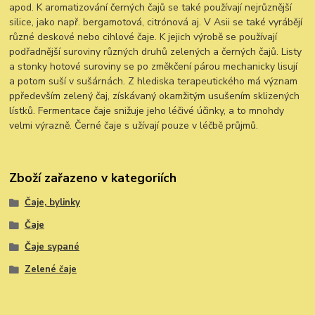
apod. K aromatizování černých čajů se také používají nejrůznější
silice, jako např. bergamotová, citrónová aj. V Asii se také vyrábějí
různé deskové nebo cihlové čaje. K jejich výrobě se používají
podřadnější suroviny různých druhů zelených a černých čajů. Listy
a stonky hotové suroviny se po změkčení párou mechanicky lisují
a potom suší v sušárnách. Z hlediska terapeutického má význam
ppředevším zelený čaj, získávaný okamžitým usušením sklizených
lístků. Fermentace čaje snižuje jeho léčivé účinky, a to mnohdy
velmi výrazně. Černé čaje s užívají pouze v léčbě průjmů.
Zboží zařazeno v kategoriích
Čaje, bylinky
Čaje
Čaje sypané
Zelené čaje