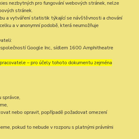
okies nezbytných pro fungování webových stránek, nelze
bových stránek.
 a vytváření statistik týkající se návštěvnosti a chování
celku a v anonymní podobě, která neumožňuje
ateli:
společností Google Inc., sídlem 1600 Amphitheatre
covatele – pro účely tohoto dokumentu zejména
 správce,
áme,
izovat nebo opravit, popřípadě požadovat omezení
eme, pokud to nebude v rozporu s platnými právními