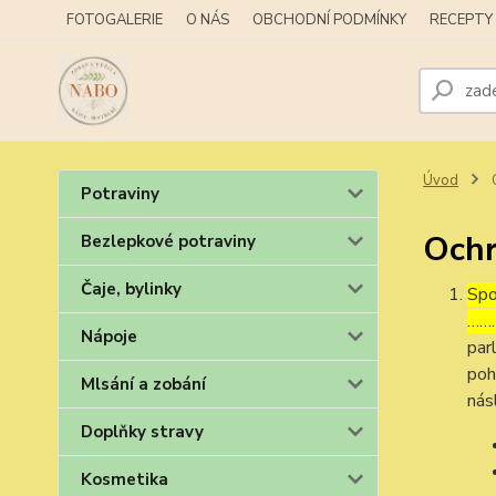
FOTOGALERIE
O NÁS
OBCHODNÍ PODMÍNKY
RECEPTY
Úvod
O
Potraviny
Ochr
Bezlepkové potraviny
Čaje, bylinky
Spo
………
Nápoje
par
poh
Mlsání a zobání
nás
Doplňky stravy
Kosmetika