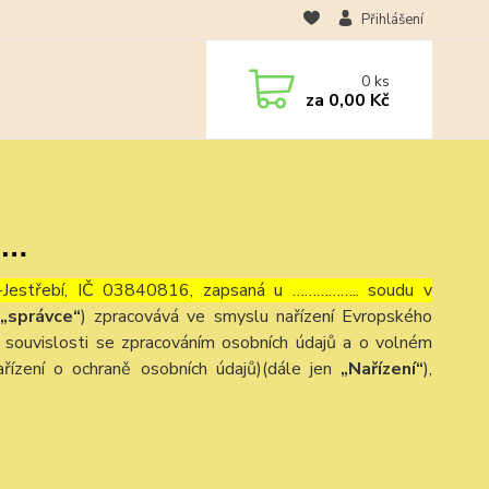
Přihlášení
0
ks
za
0,00 Kč
……
c-Jestřebí, IČ 03840816, zapsaná u …………….. soudu v
„správce“
) zpracovává ve smyslu nařízení Evropského
souvislosti se zpracováním osobních údajů a o volném
řízení o ochraně osobních údajů)(dále jen
„Nařízení“
),