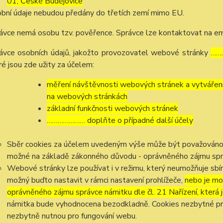
01, České Budějovice
bní údaje nebudou předány do třetích zemí mimo EU.
ávce nemá osobu tzv. pověřence. Správce lze kontaktovat na e
ávce osobních údajů, jakožto provozovatel webové stránky
……
ré jsou zde užity za účelem:
měření návštěvnosti webových stránek a vytváření s
na webových stránkách
základní funkčnosti webových stránek
………………… doplňte o případné další účely
Sběr cookies za účelem uvedeným výše může být považováno z
možné na základě zákonného důvodu - oprávněného zájmu správc
Webové stránky lze používat i v režimu, který neumožňuje sbír
možný buďto nastavit v rámci nastavení prohlížeče,
nebo je mo
oprávněného zájmu správce námitku dle čl. 21 Nařízení, která 
námitka bude vyhodnocena bezodkladně. Cookies nezbytné p
nezbytně nutnou pro fungování webu.