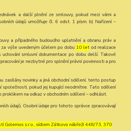
ednávek a další plnění ze smlouvy, pokud mezi vámi a
obních údajů umožňuje čl. 6 odst. 1 písm. b) Nařízení –
ouvy a případného budoucího uplatnění a obranu práv a
ů je za výše uvedeným účelem po dobu
10 let
od realizace
dpis uchování smluvní dokumentace po dobu delší. Takové
 zpracování je nezbytné pro splnění právní povinnosti a pro
u zasílány novinky a jiná obchodní sdělení, tento postup
 společnosti, pokud jej kupující neodmítne. Tato sdělení
 proklikem na odkaz v obchodním sdělení – odhlásit.
ích údajů. Osobní údaje pro tohoto správce zpracovávají
í Golemos s.r.o., sídlem Zátkovo nábřeží 448/73, 370