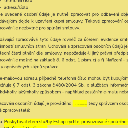
telefonní číslo
adresu/sídlo
e uvedené osobní údaje je nutné zpracovat pro odbavení obj
dávajícím dojde k uzavření kupní smlouvy. Takové zpracování os
acování je nezbytné pro splnění smlouvy.
dávající zpracovává tyto údaje rovněž za účelem evidence sml
inností smluvních stran. Uchování a zpracování osobních údaj
lední části plnění dle smlouvy, nepožaduje-li jiný právní pře
acování je možné na základě čl. 6 odst. 1 písm. c) a f) Nařízení –
ly oprávněných zájmů správce.
e-mailovou adresu, případně telefonní číslo mohou být kupujícím
žňuje § 7 odst. 3 zákona č.480/2004 Sb., o službách informační
 kdykoliv jakýmkoliv způsobem – například zasláním e-mailu nebo
acování osobních údajů je prováděno
…………..
tedy správcem osobn
é zpracovatelé:
Poskytovatelem služby Eshop-rychle, provozované společnost