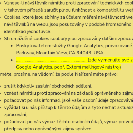
Vznese-li návštěvník námitku proti zpracování technických co
v takovém případě zaručit plnou funkčnost a kompatibilitu we
Cookies, které jsou sbírány za účelem měření návštěvnosti webu
návštěvníků na webu, jsou posuzovány v podobě hromadného 
identifikaci jednotlivce.
Shromážděné cookies soubory jsou zpracovány dalšími zpracov
Poskytovatelem služby Google Analytics, provozované 
Parkway, Mountain View, CA 94043, USA
……………………………………………………..… (zde vyjmenujte své zpra
Google Analytics, popř. Externí mailingový nástroj)
měte, prosíme, na vědomí, že podle Nařízení máte právo:
zrušit kdykoliv zasílání obchodních sdělení,
vznést námitku proti zpracování na základě oprávněného zájmu
požadovat po nás informaci, jaké vaše osobní údaje zpracováv
vyžádat si u nás přístup k těmto údajům a tyto nechat aktual
zpracování,
požadovat po nás výmaz těchto osobních údajů, výmaz proved
předpisy nebo oprávněnými zájmy správce,