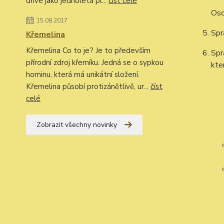
dříve jako jednoletá pl...
číst celé
Oso
15.08.2017
Spr
Křemelina
Křemelina Co to je? Je to především
Spr
přírodní zdroj křemíku. Jedná se o sypkou
kte
horninu, která má unikátní složení.
Křemelina působí protizánětlivě, ur...
číst
celé
Zobrazit všechny novinky