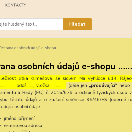
KONTAKTY
Hledat
chrana osobních údajů e-shopu ………
ana osobních údajů e-shopu …
lečnost Jitka Klimešová, se sídlem Na Vyhlídce 614, Ráje
……….., oddíl …., vložka …………..
(dále jen
„prodávající“
nebo
lamentu a Rady (EU) č. 2016/679 o ochraně fyzických osob v 
ybu těchto údajů a o zrušení směrnice 95/46/ES (obecné na
ledující osobní údaje:
jméno, příjmení
e-mailovou adresu