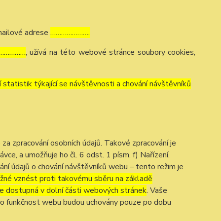
mailové adrese
………………….
……………
, užívá na této webové stránce soubory cookies,
tatistik týkající se návštěvnosti a chování návštěvníků
a zpracování osobních údajů. Takové zpracování je
e, a umožňuje ho čl. 6 odst. 1 písm. f) Nařízení.
ání údajů o chování návštěvníků webu – tento režim je
žné vznést proti takovému sběru na základě
je dostupná v dolní části webových stránek
. Vaše
ro funkčnost webu budou uchovány pouze po dobu