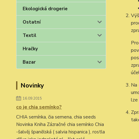
Ekologická drogerie
Výš
Ostatní
pro
zpr
Textil
Pro
Hračky
pov
pos
Bazar
zpr
úče
Novinky
Na 
umo
16.09.2015
lze
co je chia semínko?
Zpr
CHIA semínka, čia semena, chia seeds
tak
Novinka Kniha Zázračné chia semínko Chia
-šalvěj španělská ( salvia hispanica ), rostla