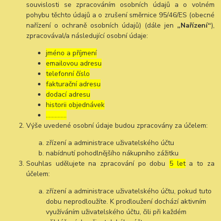
souvislosti se zpracováním osobních údajů a o volném
pohybu těchto údajů a o zrušení směrnice 95/46/ES (obecné
nařízení o ochraně osobních údajů) (dále jen
„Nařízení“
),
zpracovával/a následující osobní údaje:
jméno a příjmení
emailovou adresu
telefonní číslo
fakturační adresu
dodací adresu
historii objednávek
…………..
Výše uvedené osobní údaje budou zpracovány za účelem:
zřízení a administrace uživatelského účtu
nabídnutí pohodlnějšího nákupního zážitku
Souhlas udělujete na zpracování po dobu
5 let
a to za
účelem:
zřízení a administrace uživatelského účtu, pokud tuto
dobu neprodloužíte. K prodloužení dochází aktivním
využíváním uživatelského účtu, čili při každém