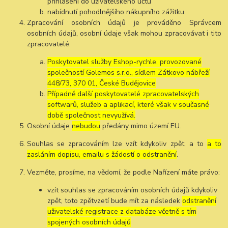
přihlášení do uživatelského účtu
nabídnutí pohodlnějšího nákupního zážitku
Zpracování osobních údajů je prováděno Správcem
osobních údajů, osobní údaje však mohou zpracovávat i tito
zpracovatelé:
Poskytovatel služby Eshop-rychle, provozované
společností Golemos s.r.o., sídlem Zátkovo nábřeží
448/73, 370 01, České Budějovice
Případně další poskytovatelé zpracovatelských
softwarů, služeb a aplikací, které však v současné
době společnost nevyužívá.
Osobní údaje
nebudou
předány mimo území EU.
Souhlas se zpracováním lze vzít kdykoliv zpět, a to
a to
zasláním dopisu, emailu s žádostí o odstranění
.
Vezměte, prosíme, na vědomí, že podle Nařízení máte právo:
vzít souhlas se zpracováním osobních údajů kdykoliv
zpět, toto zpětvzetí bude mít za následek
odstranění
uživatelské registrace z databáze včetně s tím
spojených osobních údajů