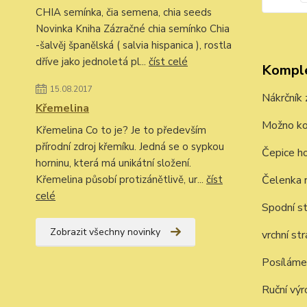
CHIA semínka, čia semena, chia seeds
Novinka Kniha Zázračné chia semínko Chia
-šalvěj španělská ( salvia hispanica ), rostla
dříve jako jednoletá pl...
číst celé
Komple
15.08.2017
Nákrčník 
Křemelina
Možno kom
Křemelina Co to je? Je to především
přírodní zdroj křemíku. Jedná se o sypkou
Čepice h
horninu, která má unikátní složení.
Čelenka 
Křemelina působí protizánětlivě, ur...
číst
celé
Spodní st
Zobrazit všechny novinky
vrchní st
Posíláme 
Ruční výr