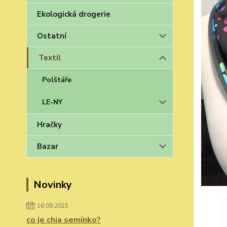
Ekologická drogerie
Ostatní
Textil
Polštáře
LE-NY
Hračky
Bazar
Novinky
16.09.2015
co je chia semínko?