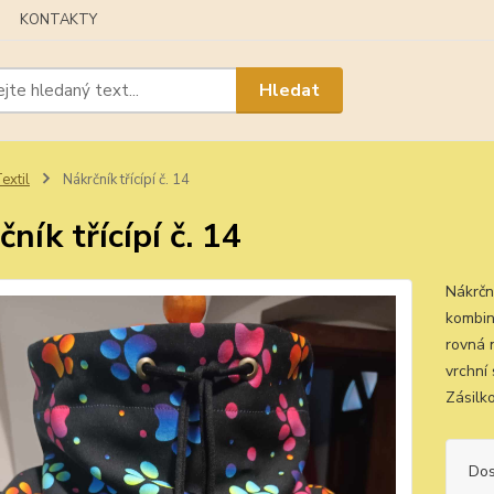
KONTAKTY
Hledat
extil
Nákrčník třícípí č. 14
ník třícípí č. 14
Nákrčn
kombin
rovná 
vrchní
Zásilk
Dos