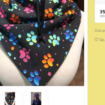
35
289
Číslo p
Do 