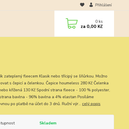
Přihlášení
0
ks
za
0,00 Kč
ík zateplený fleecem Klasik nebo třícipý se šňůrkou. Možno
ovat s čepicí a čelenkou. Čepice houmeless 280 Kč Čelenka
nebo křížená 130 Kč Spodní strana fleece - 100 % polyester,
 strana bavlna - 96% bavlna a 4% elastan Posíláme
ovnou po platbě na účet do 3 dnů. Ruční výr...
celý popis
tupnost
Skladem