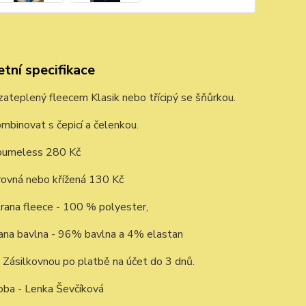
tní specifikace
zateplený fleecem Klasik nebo třícipý se šňůrkou.
binovat s čepicí a čelenkou.
oumeless 280 Kč
rovná nebo křížená 130 Kč
rana fleece - 100 % polyester,
rana bavlna - 96% bavlna a 4% elastan
Zásilkovnou po platbě na účet do 3 dnů.
oba - Lenka Ševčíková