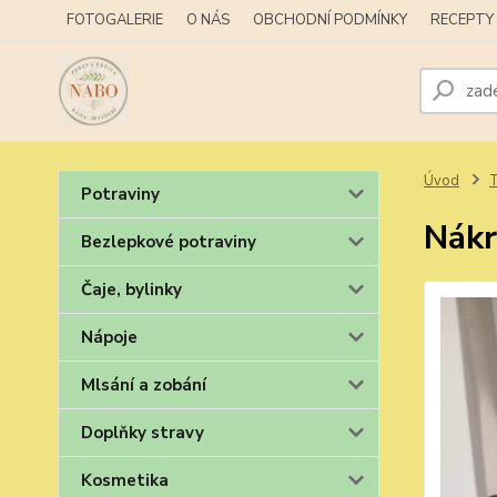
FOTOGALERIE
O NÁS
OBCHODNÍ PODMÍNKY
RECEPTY
Úvod
T
Potraviny
Nákrč
Bezlepkové potraviny
Čaje, bylinky
Nápoje
Mlsání a zobání
Doplňky stravy
Kosmetika