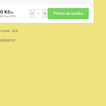
0 Kč
/
ks
Přidat do košíku
 Kč
bez DPH
roduktu:
014
oblíbených