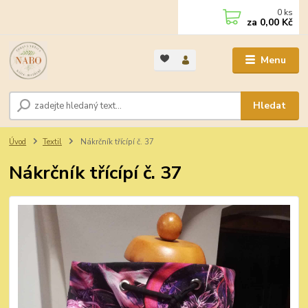
0
ks
za
0,00 Kč
Menu
Hledat
Úvod
Textil
Nákrčník třícípí č. 37
Nákrčník třícípí č. 37