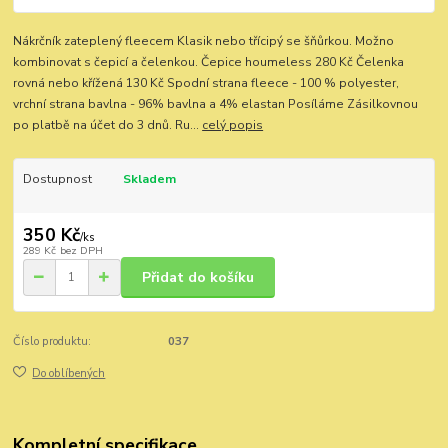
Nákrčník zateplený fleecem Klasik nebo třícipý se šňůrkou. Možno
kombinovat s čepicí a čelenkou. Čepice houmeless 280 Kč Čelenka
rovná nebo křížená 130 Kč Spodní strana fleece - 100 % polyester,
vrchní strana bavlna - 96% bavlna a 4% elastan Posíláme Zásilkovnou
po platbě na účet do 3 dnů. Ru...
celý popis
Dostupnost
Skladem
350 Kč
/
ks
289 Kč
bez DPH
Přidat do košíku
Číslo produktu:
037
Do oblíbených
Kompletní specifikace