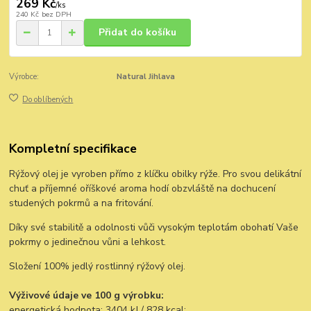
269 Kč
/
ks
240 Kč
bez DPH
Přidat do košíku
Výrobce:
Natural Jihlava
Do oblíbených
Kompletní specifikace
Rýžový olej je vyroben přímo z klíčku obilky rýže. Pro svou delikátní
chuť a příjemné oříškové aroma hodí obzvláště na dochucení
studených pokrmů a na fritování.
Díky své stabilitě a odolnosti vůči vysokým teplotám obohatí Vaše
pokrmy o jedinečnou vůni a lehkost.
Složení 100% jedlý rostlinný rýžový olej.
Výživové údaje ve 100 g výrobku:
energetická hodnota: 3404 kJ / 828 kcal;