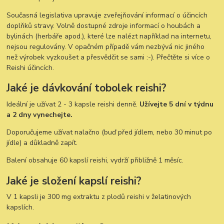
Současná legislativa upravuje zveřejňování informací o účincích
doplňků stravy. Volně dostupné zdroje informací o houbách a
bylinách (herbáře apod.), které lze nalézt například na internetu,
nejsou regulovány. V opačném případě vám nezbývá nic jiného
než výrobek vyzkoušet a přesvědčit se sami :-). Přečtěte si více o
Reishi účincích.
Jaké je dávkování tobolek reishi?
Ideální je užívat 2 - 3 kapsle reishi denně.
Užívejte 5 dní v týdnu
a 2 dny vynechejte.
Doporučujeme užívat nalačno (buď před jídlem, nebo 30 minut po
jídle) a důkladně zapít.
Balení obsahuje 60 kapslí reishi, vydrží přibližně 1 měsíc.
Jaké je složení kapslí reishi?
V 1 kapsli je 300 mg extraktu z plodů reishi v želatinových
kapslích.