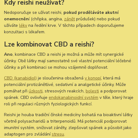
Kdy reishi neužívat?
Nedoporučuje se užívat reishi,
pokud proděláváte akutní
onemocněn
í (chřipka, angína,
zánět
průdušek) nebo pokud
užíváte
léky
na ředění krve. V těchto případech doporučujeme
konzultaci s lékařem.
Lze kombinovat CBD a reishi?
Ano
, kombinace CBD a reishi je možná a může mít synergické
účinky. Obě látky mají samostatně své vlastní potenciální léčebné
účinky a při kombinaci se mohou vzájemně doplňovat.
CBD (kanabidiol)
je sloučenina obsažená
v konopí
, která má
potenciální protizánětlivé, sedativní a analgetické účinky. Může
pomáhat při
úzkosti
, stresových reakcích,
bolesti
a podporovat
spánek. CBD ovlivňuje
endokanabinoidní systém
v těle, který hraje
roli při regulaci různých fyziologických funkcí.
Reishi je houba tradiční čínské medicíny bohatá na bioaktivní látky
včetně polysacharidů a triterpenoidů. Má potenciál podporovat
imunitní systém, snižovat záněty, zlepšovat spánek a působit jako
adaptogen pro zvládání
stresu
.