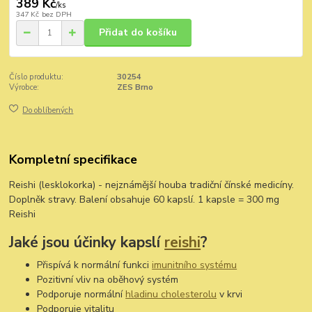
389 Kč
/
ks
347 Kč
bez DPH
Přidat do košíku
Číslo produktu:
30254
Výrobce:
ZES Brno
Do oblíbených
Kompletní specifikace
Reishi (lesklokorka) - nejznámější houba tradiční čínské medicíny.
Doplněk stravy. Balení obsahuje 60 kapslí. 1 kapsle = 300 mg
Reishi
Jaké jsou účinky kapslí
reishi
?
Přispívá k normální funkci
imunitního systému
Pozitivní vliv na oběhový systém
Podporuje normální
hladinu cholesterolu
v krvi
Podporuje vitalitu