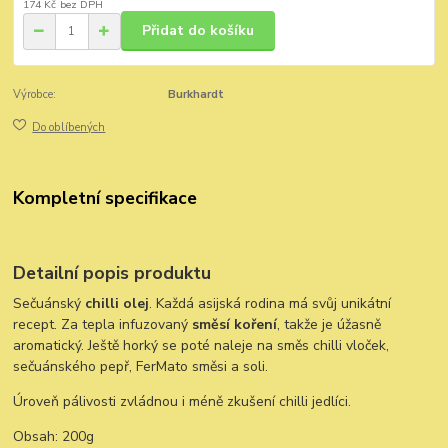
174 Kč
bez DPH
Přidat do košíku
Výrobce:
Burkhardt
Do oblíbených
Kompletní specifikace
Detailní popis produktu
Sečuánský
chilli olej
. Každá asijská rodina má svůj unikátní
recept. Za tepla infuzovaný
směsí koření
, takže je úžasně
aromatický. Ještě horký se poté naleje na směs chilli vloček,
sečuánského pepř, FerMato směsi a soli.
Úroveň pálivosti zvládnou i méně zkušení chilli jedlíci.
Obsah: 200g