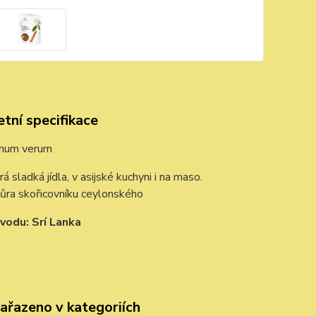
tní specifikace
mum verum
á sladká jídla, v asijské kuchyni i na maso.
kůra skořicovníku ceylonského
odu: Srí Lanka
zařazeno v kategoriích