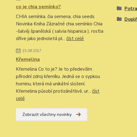
co je chia semínko?
Potra
CHIA semínka, čia semena, chia seeds
Doplň
Novinka Kniha Zázračné chia semínko Chia
-šalvěj španělská ( salvia hispanica ), rostla
dříve jako jednoletá pl...
číst celé
15.08.2017
Křemelina
Křemelina Co to je? Je to především
přírodní zdroj křemíku. Jedná se o sypkou
horninu, která má unikátní složení.
Křemelina působí protizánětlivě, ur...
číst
celé
Zobrazit všechny novinky