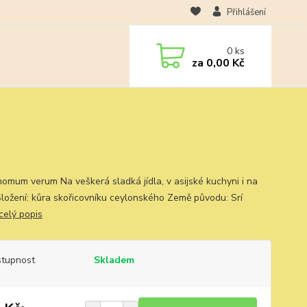
Přihlášení
0
ks
za
0,00 Kč
omum verum Na veškerá sladká jídla, v asijské kuchyni i na
ložení: kůra skořicovníku ceylonského Země původu: Srí
celý popis
tupnost
Skladem