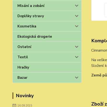
Mlsání a zobání
Doplňky stravy
Kosmetika
Ekologická drogerie
Komple
Ostatní
Cinnamo
Textil
Na vešker
Složení: 
Hračky
Země pův
Bazar
Novinky
Zboží 
16.09.2015