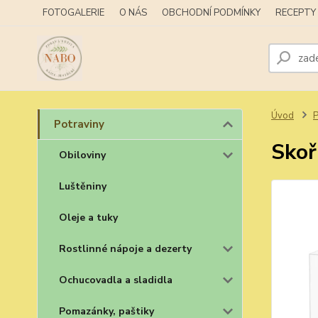
FOTOGALERIE
O NÁS
OBCHODNÍ PODMÍNKY
RECEPTY
Úvod
P
Potraviny
Skoř
Obiloviny
Luštěniny
Oleje a tuky
Rostlinné nápoje a dezerty
Ochucovadla a sladidla
Pomazánky, paštiky