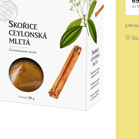
69
62 
EAN kó
Do 