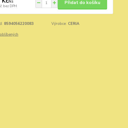
 Kč
/
ks
Přidat do košíku
Kč
bez DPH
d:
8594056220083
Výrobce:
CERIA
oblíbených