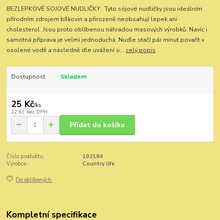
BEZLEPKOVÉ SOJOVÉ NUDLIČKY Tyto sójové nudličky jsou ideálním
přírodním zdrojem bílkovin a přirozeně neobsahují lepek ani
cholesterol. Jsou proto oblíbenou náhradou masových výrobků. Navíc i
samotná příprava je velmi jednoduchá. Nudle stačí pár minut povařit v
osolené vodě a následně dle uvážení o...
celý popis
Dostupnost
Skladem
25 Kč
/
ks
22 Kč
bez DPH
Přidat do košíku
Číslo produktu:
102184
Výrobce:
Country life
Do oblíbených
Kompletní specifikace