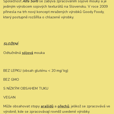
Společnost
Alfa Sorti
se zabývá zpracováním sojové mouky a je
jediným výrobcem sojových texturátů na Slovensku. V roce 2009
přinesla na trh nový koncept mražených výrobků Goody Foody,
který postupně rozšířila o chlazené výrobky.
SLOŽENÍ
:
Odtučněná
sójová
mouka
BEZ LEPKU (obsah gluténu < 20 mg/ kg)
BEZ GMO
S NÍZKÝM OBSAHEM TUKU
VEGAN
Může obsahovat stopy
arašídů
a
ořechů
, jelikož se zpracovává ve
výrobně, kde se zpracovávají rovněž uvedené výrobky.