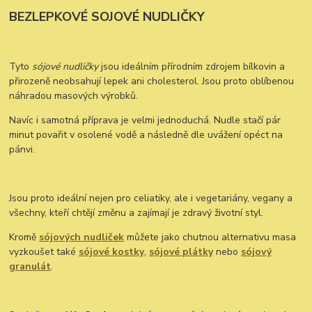
BEZLEPKOVÉ SOJOVÉ NUDLIČKY
Tyto
sójové nudličky
jsou ideálním přírodním zdrojem bílkovin a
přirozeně neobsahují lepek ani cholesterol. Jsou proto oblíbenou
náhradou masových výrobků.
Navíc i samotná příprava je velmi jednoduchá. Nudle stačí pár
minut povařit v osolené vodě a následně dle uvážení opéct na
pánvi.
Jsou proto ideální nejen pro celiatiky, ale i vegetariány, vegany a
všechny, kteří chtějí změnu a zajímají je zdravý životní styl.
Kromě
sójových nudliček
můžete jako chutnou alternativu masa
vyzkoušet také
sójové kostky
,
sójové plátky
nebo
sójový
granulát
.