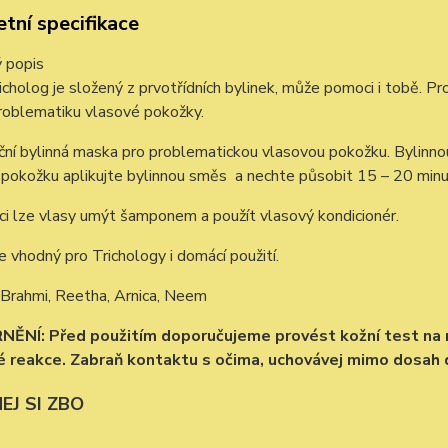
tní specifikace
 popis
cholog je složený z prvotřídních bylinek, může pomoci i tobě. Pr
roblematiku vlasové pokožky.
ní bylinná maska pro problematickou vlasovou pokožku. Bylinno
 pokožku aplikujte bylinnou směs a nechte působit 15 – 20 min
ci lze vlasy umýt šamponem a použít vlasový kondicionér.
e vhodný pro Trichology i domácí použití.
Brahmi, Reetha, Arnica, Neem
NÍ: Před použitím doporučujeme provést kožní test na ma
é reakce. Zabraň kontaktu s očima, uchovávej mimo dosah dět
EJ SI ZBO