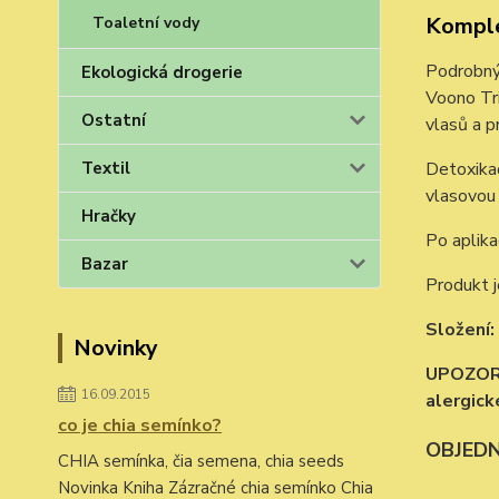
Komple
Toaletní vody
Podrobný
Ekologická drogerie
Voono Tri
Ostatní
vlasů a p
Textil
Detoxikač
vlasovou
Hračky
Po aplika
Bazar
Produkt j
Složení:
Novinky
UPOZORNĚ
16.09.2015
alergick
co je chia semínko?
OBJEDN
CHIA semínka, čia semena, chia seeds
Novinka Kniha Zázračné chia semínko Chia