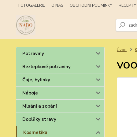
FOTOGALERIE
O NÁS
OBCHODNÍ PODMÍNKY
RECEPTY
Úvod
K
Potraviny
VOON
Bezlepkové potraviny
Čaje, bylinky
Nápoje
Mlsání a zobání
Doplňky stravy
Kosmetika