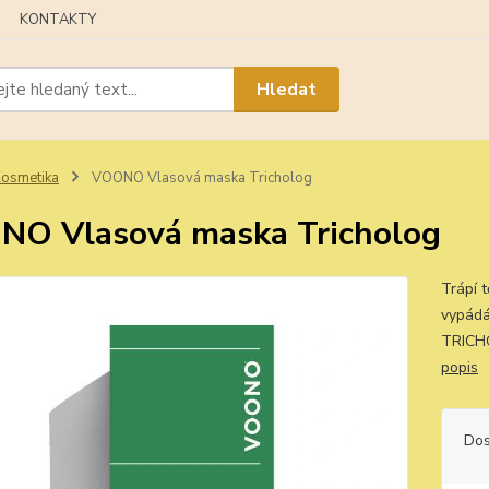
KONTAKTY
Hledat
osmetika
VOONO Vlasová maska Tricholog
O Vlasová maska Tricholog
Trápí t
vypádá
TRICHO
popis
Dos