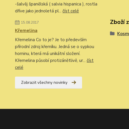
-šalvěj španělská ( salvia hispanica ), rostla
dříve jako jednoletá pl...
číst celé
Zboží 
15.08.2017
Křemelina
Kosm
Křemelina Co to je? Je to především
přírodní zdroj křemíku. Jedná se o sypkou
horninu, která má unikátní složení.
Křemelina působí protizánětlivě, ur...
číst
celé
Zobrazit všechny novinky