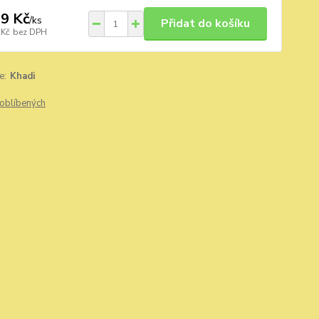
9 Kč
/
ks
Přidat do košíku
 Kč
bez DPH
e:
Khadi
oblíbených