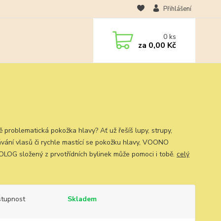
Přihlášení
0
ks
za
0,00 Kč
ě problematická pokožka hlavy? Ať už řešíš lupy, strupy,
vání vlasů či rychle mastící se pokožku hlavy, VOONO
LOG složený z prvotřídních bylinek může pomoci i tobě.
celý
tupnost
Skladem