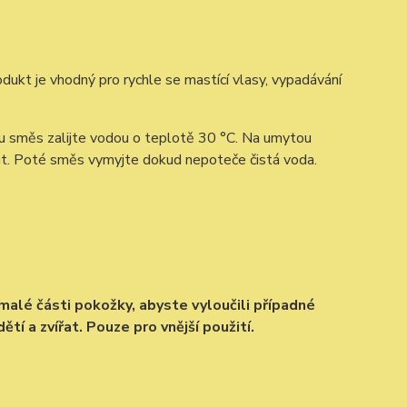
odukt je vhodný pro rychle se mastící vlasy, vypadávání
u směs zalijte vodou o teplotě 30 °C. Na umytou
ut. Poté směs vymyjte dokud nepoteče čistá voda.
lé části pokožky, abyste vyloučili případné
í a zvířat. Pouze pro vnější použití.