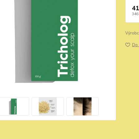
41
346
Výrobc
Do 